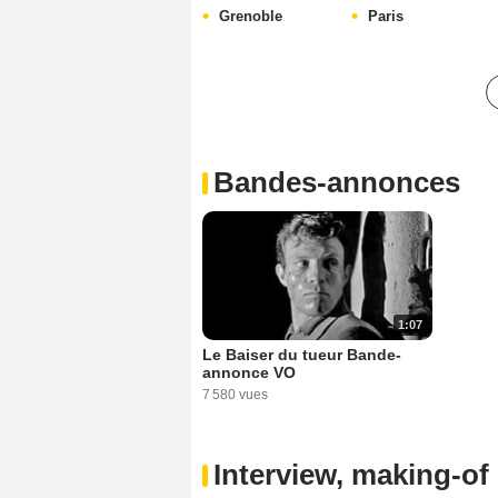
Grenoble
Paris
Bandes-annonces
1:07
Le Baiser du tueur Bande-
annonce VO
7 580 vues
Interview, making-of 