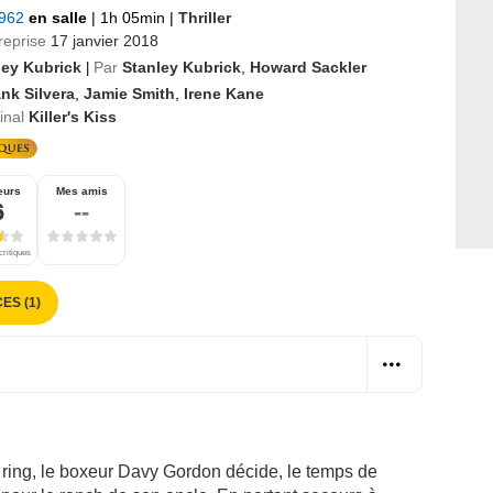
1962
en salle
|
1h 05min
|
Thriller
reprise
17 janvier 2018
ley Kubrick
Par
Stanley Kubrick
,
Howard Sackler
|
nk Silvera
,
Jamie Smith
,
Irene Kane
ginal
Killer's Kiss
eurs
Mes amis
6
--
critiques
ES (1)
e ring, le boxeur Davy Gordon décide, le temps de