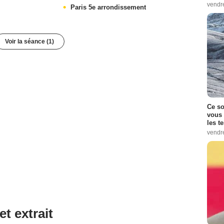
vendr
Paris 5e arrondissement
Voir la séance (1)
Ce so
vous 
les t
vendr
et extrait