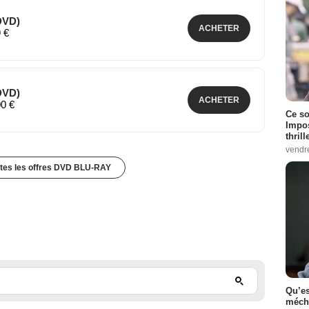
DVD)
ACHETER
9 €
DVD)
ACHETER
00 €
Ce so
Impos
thrill
vendr
utes les offres DVD BLU-RAY
Qu’es
méch