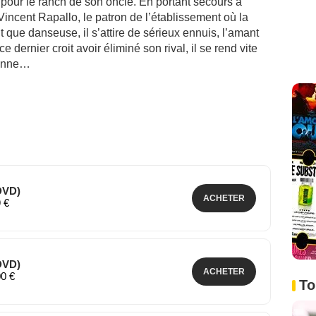
 pour le ranch de son oncle. En portant secours à
 Vincent Rapallo, le patron de l’établissement où la
 que danseuse, il s’attire de sérieux ennuis, l’amant
 dernier croit avoir éliminé son rival, il se rend vite
sonne…
DVD)
ACHETER
9 €
DVD)
ACHETER
00 €
To