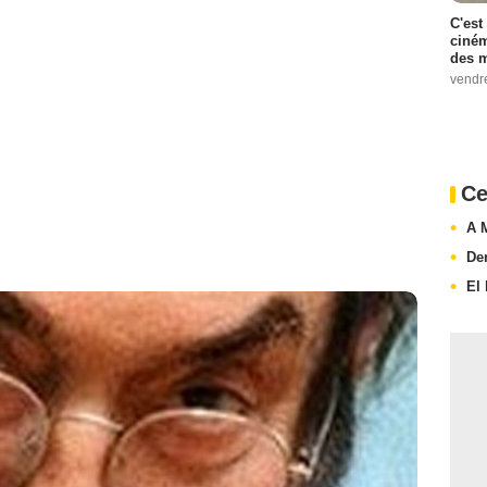
C'est
ciném
des m
vendr
Ce
A 
De
El