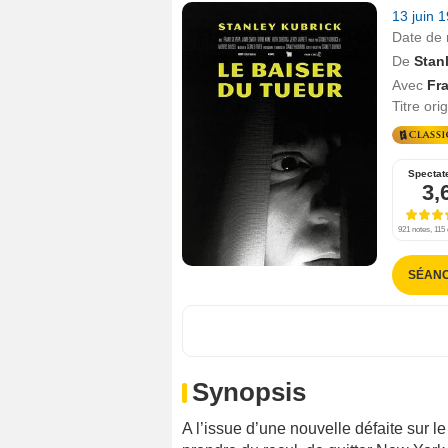
13 juin 
Date de 
De
Stan
Avec
Fra
Titre ori
Spectat
3,
921 notes, 115 
SÉANC
Synopsis
A l’issue d’une nouvelle défaite sur l