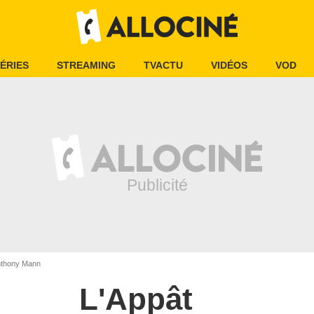
ÉRIES
STREAMING
TVACTU
VIDÉOS
VOD
nthony Mann
L'Appât