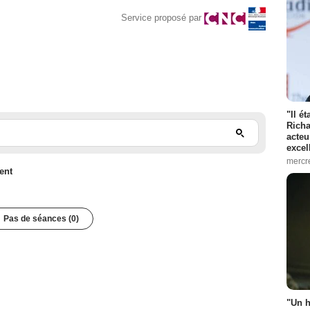
Service proposé par
"Il é
Richa
acteu
excel
mercr
ent
Pas de séances (0)
"Un h