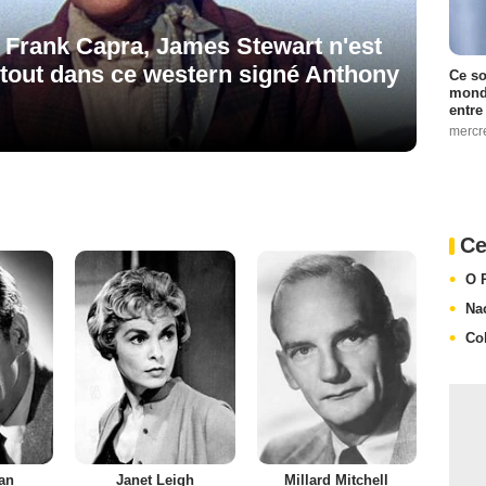
ez Frank Capra, James Stewart n'est
urtout dans ce western signé Anthony
Ce so
monde
entre
mercr
Ce
O 
Na
Co
an
Janet Leigh
Millard Mitchell