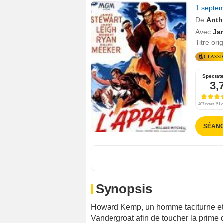
1 septe
De
Anth
Avec
Ja
Titre ori
Spectat
3,
407 notes, 51 c
SÉAN
Synopsis
Howard Kemp, un homme taciturne et 
Vandergroat afin de toucher la prime d