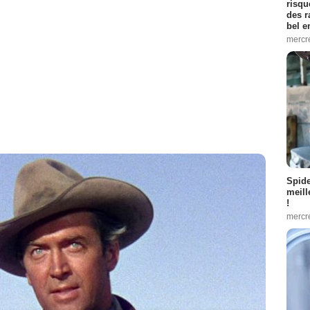
risqu
des r
bel 
mercr
Spid
meill
!
mercr