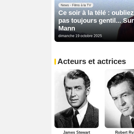
News - Films à la TV
Ce soir à la télé : oubli
pas toujours gentil... S
Mann
dimanche 19 octobre 2025
Acteurs et actrices
James Stewart
Robert Ry