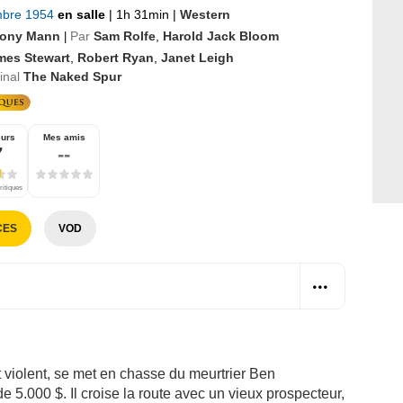
mbre 1954
en salle
|
1h 31min
|
Western
ony Mann
Par
Sam Rolfe
,
Harold Jack Bloom
|
mes Stewart
,
Robert Ryan
,
Janet Leigh
ginal
The Naked Spur
eurs
Mes amis
7
--
ritiques
CES
VOD
violent, se met en chasse du meurtrier Ben
e 5.000 $. Il croise la route avec un vieux prospecteur,