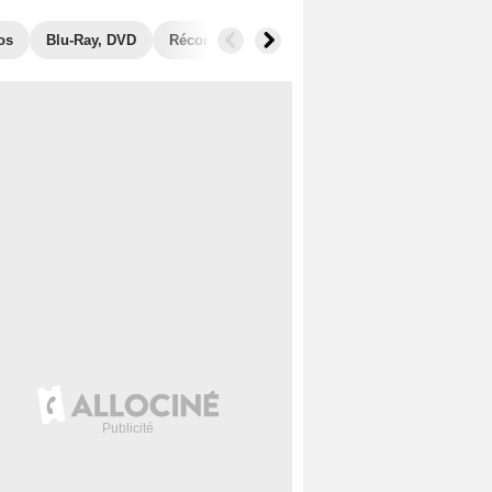
os
Blu-Ray, DVD
Récompenses
Films similaires