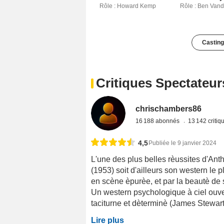
Rôle : Howard Kemp
Rôle : Ben Vand
Casting
Critiques Spectateur
chrischambers86
16 188 abonnés
13 142 criti
4,5
Publiée le 9 janvier 2024
L'une des plus belles rèussites d'A
(1953) soit d'ailleurs son western le 
en scène èpurèe, et par la beautè de 
Un western psychologique à ciel ouve
taciturne et dèterminè (James Stewart) 
Lire plus