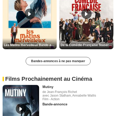
Les Matins merveilleux Bande-annonce VF
De la Comédie-Française Teaser VF
Bandes-annonces à ne pas manquer
Films Prochainement au Cinéma
Mutiny
de Jean-François Richet
avec Jason Statham, Annabelle Wallis
Film - Action
Bande-annonce