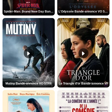
Spider-Man: Brand New Day Bande-annonce VO STFR
L'Odyssée Bande-annonce VO STFR
Mutiny Bande-annonce VO STFR
Le Triangle d'or Bande-annonce VF