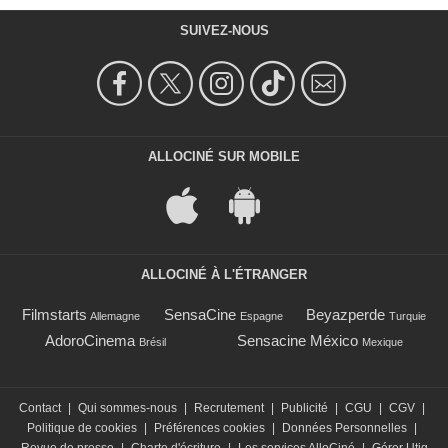
SUIVEZ-NOUS
ALLOCINÉ SUR MOBILE
ALLOCINÉ À L'ÉTRANGER
Filmstarts
SensaCine
Beyazperde
Allemagne
Espagne
Turquie
AdoroCinema
Sensacine México
Brésil
Mexique
Contact
|
Qui sommes-nous
|
Recrutement
|
Publicité
|
CGU
|
CGV
|
Politique de cookies
|
Préférences cookies
|
Données Personnelles
|
Revue de presse
|
Charte d'écriture
|
Les services AlloCiné
|
Gérer Utiq