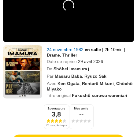
24 novembre 1982
en salle
|
2h 10min
|
Drame
,
Thriller
Date de reprise
29 avril 2026
De
Shôhei Imamura
|
Par
Masaru Baba
,
Ryuzo Saki
Avec
Ken Ogata
,
Rentarô Mikuni
,
Chôchô
Miyako
Titre original
Fukushû suruwa wareniari
Spectateurs
Mes amis
3,8
--
101 notes, 9 critiques