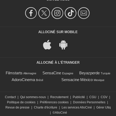
ALLOCINÉ SUR MOBILE
ALLOCINÉ À L'ÉTRANGER
Filmstarts
SensaCine
Beyazperde
Allemagne
Espagne
Turquie
AdoroCinema
Sensacine México
Brésil
Mexique
Contact
|
Qui sommes-nous
|
Recrutement
|
Publicité
|
CGU
|
CGV
|
Politique de cookies
|
Préférences cookies
|
Données Personnelles
|
Revue de presse
|
Charte d'écriture
|
Les services AlloCiné
|
Gérer Utiq
|
©AlloCiné