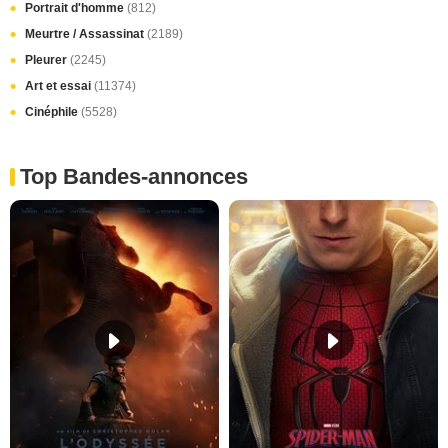
Portrait d'homme
(812)
Meurtre / Assassinat
(2189)
Pleurer
(2245)
Art et essai
(11374)
Cinéphile
(5528)
Top Bandes-annonces