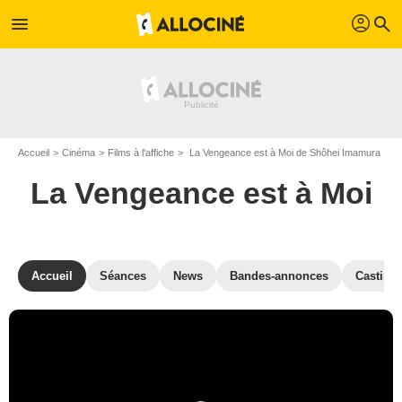
profil
menu
search
Accueil
Cinéma
Films à l'affiche
La Vengeance est à Moi de Shôhei Imamura
La Vengeance est à Moi
Accueil
Séances
News
Bandes-annonces
Casting