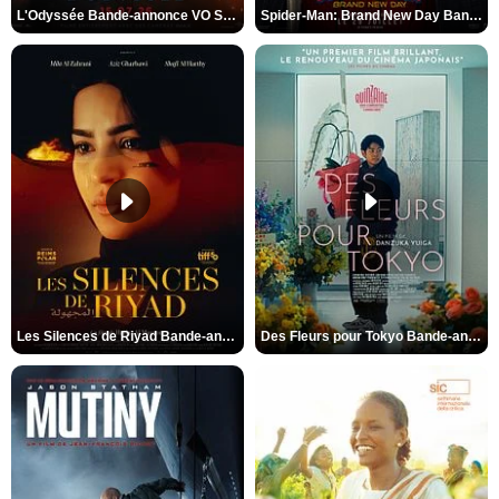
L'Odyssée Bande-annonce VO STFR
Spider-Man: Brand New Day Bande-annonce VO STFR
Les Silences de Riyad Bande-annonce VO STFR
Des Fleurs pour Tokyo Bande-annonce VO STFR