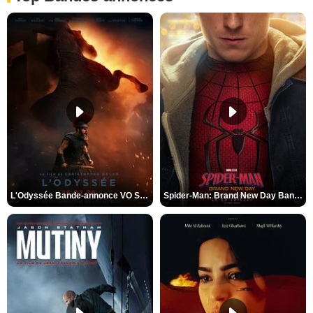
L'Odyssée Bande-annonce VO STFR
Spider-Man: Brand New Day Bande-annonce VO STFR