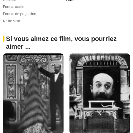
Format audio
-
Format de projection
-
N° de Visa
-
Si vous aimez ce film, vous pourriez
aimer ...