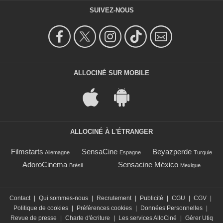
SUIVEZ-NOUS
ALLOCINÉ SUR MOBILE
ALLOCINÉ À L'ÉTRANGER
Filmstarts
SensaCine
Beyazperde
Allemagne
Espagne
Turquie
AdoroCinema
Sensacine México
Brésil
Mexique
Contact
|
Qui sommes-nous
|
Recrutement
|
Publicité
|
CGU
|
CGV
|
Politique de cookies
|
Préférences cookies
|
Données Personnelles
|
Revue de presse
|
Charte d'écriture
|
Les services AlloCiné
|
Gérer Utiq