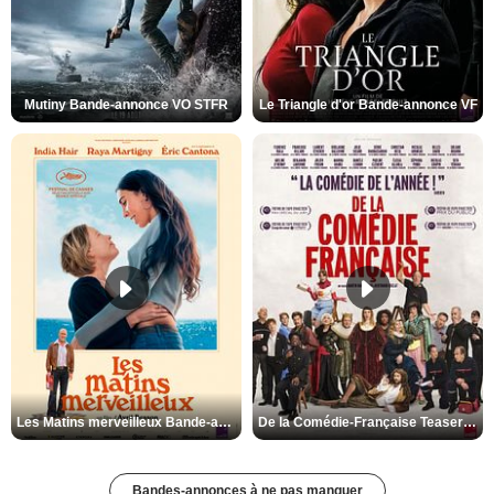
Mutiny Bande-annonce VO STFR
Le Triangle d'or Bande-annonce VF
Les Matins merveilleux Bande-annonce VF
De la Comédie-Française Teaser VF
Bandes-annonces à ne pas manquer