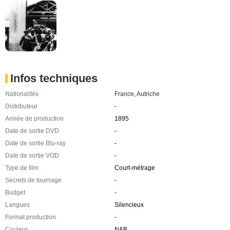
Infos techniques
Nationalités
France
,
Autriche
Distributeur
-
Année de production
1895
Date de sortie DVD
-
Date de sortie Blu-ray
-
Date de sortie VOD
-
Type de film
Court-métrage
Secrets de tournage
-
Budget
-
Langues
Silencieux
Format production
-
Couleur
N&B