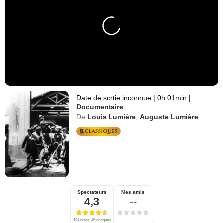
Date de sortie inconnue
|
0h 01min
|
Documentaire
De
Louis Lumière
,
Auguste Lumière
Spectateurs
Mes amis
4,3
--
194 notes, 45 critiques