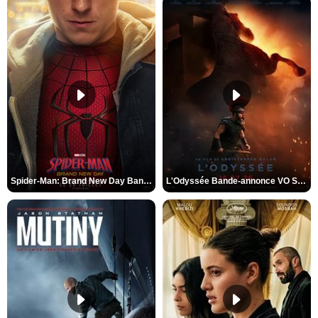
Spider-Man: Brand New Day Bande-annonce VO STFR
L'Odyssée Bande-annonce VO STFR