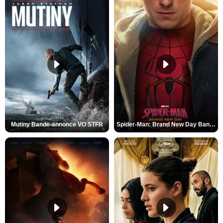
Mutiny Bande-annonce VO STFR
Spider-Man: Brand New Day Bande-annonce VO STFR