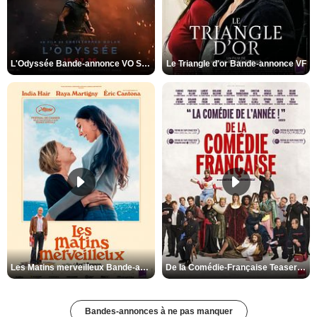
L'Odyssée Bande-annonce VO STFR
Le Triangle d'or Bande-annonce VF
Les Matins merveilleux Bande-annonce VF
De la Comédie-Française Teaser VF
Bandes-annonces à ne pas manquer