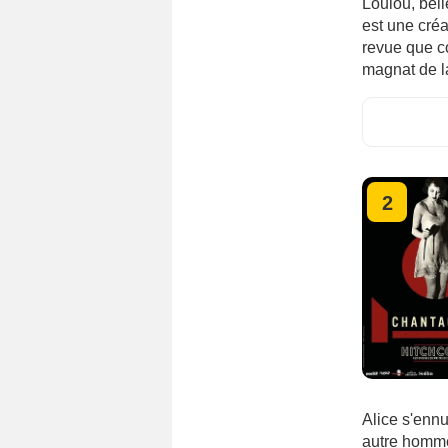
Loulou, bel
est une créa
revue que c
magnat de la
2
Alice s'enn
autre homme 