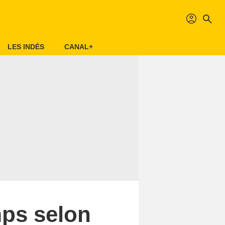
profil
search
LES INDÉS
CANAL+
mps selon