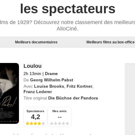
les spectateurs
films de 1929? Découvrez notre classement des meilleurs
AlloCiné.
Meilleurs documentaires
Meilleurs films au box-office
Loulou
2h 13min
|
Drame
De
Georg Wilhelm Pabst
Avec
Louise Brooks
,
Fritz Kortner
,
Franz Lederer
Titre original
Die Büchse der Pandora
Spectateurs
Mes amis
4,2
--