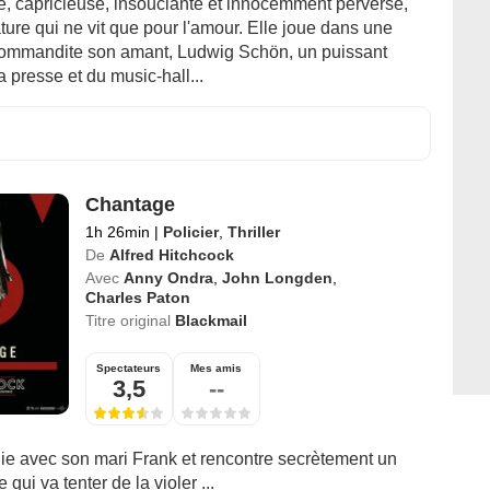
le, capricieuse, insouciante et innocemment perverse,
ture qui ne vit que pour l'amour. Elle joue dans une
ommandite son amant, Ludwig Schön, un puissant
 presse et du music-hall...
Chantage
1h 26min
|
Policier
,
Thriller
De
Alfred Hitchcock
Avec
Anny Ondra
,
John Longden
,
Charles Paton
Titre original
Blackmail
Spectateurs
Mes amis
3,5
--
uie avec son mari Frank et rencontre secrètement un
qui va tenter de la violer ...