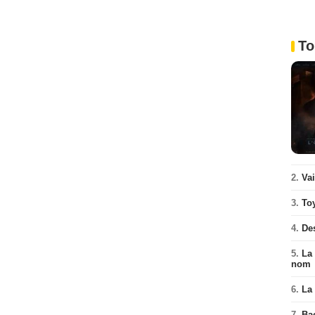
To
2.
Va
3.
To
4.
De
5.
La 
nom
6.
La 
7.
Ba