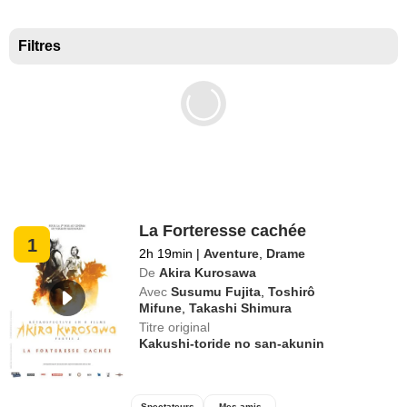
Meilleurs documentaires selon la presse
Filtres
La Forteresse cachée
1
2h 19min
|
Aventure
,
Drame
De
Akira Kurosawa
Avec
Susumu Fujita
,
Toshirô
Mifune
,
Takashi Shimura
Titre original
Kakushi-toride no san-akunin
Spectateurs
Mes amis