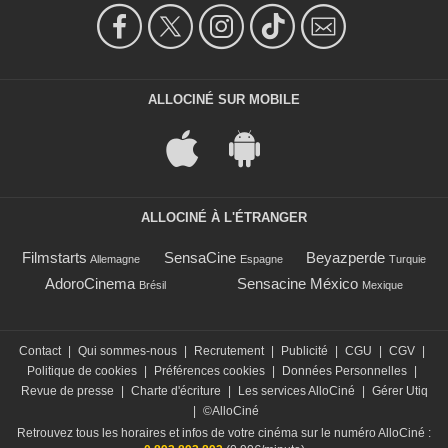
ALLOCINÉ SUR MOBILE
ALLOCINÉ À L'ÉTRANGER
Filmstarts
SensaCine
Beyazperde
Allemagne
Espagne
Turquie
AdoroCinema
Sensacine México
Brésil
Mexique
Contact
|
Qui sommes-nous
|
Recrutement
|
Publicité
|
CGU
|
CGV
|
Politique de cookies
|
Préférences cookies
|
Données Personnelles
|
Revue de presse
|
Charte d'écriture
|
Les services AlloCiné
|
Gérer Utiq
|
©AlloCiné
Retrouvez tous les horaires et infos de votre cinéma sur le numéro AlloCiné :