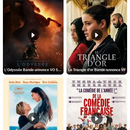
L'Odyssée Bande-annonce VO STFR
Le Triangle d'or Bande-annonce VF