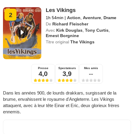
Les Vikings
2
1h 54min
|
Action
,
Aventure
,
Drame
De
Richard Fleischer
Avec
Kirk Douglas
,
Tony Curtis
,
Ernest Borgnine
Titre original
The Vikings
Presse
Spectateurs
Mes amis
4,0
3,9
--
Dans les années 900, de lourds drakkars, surgissant de la
brume, envahissent le royaume d'Angleterre. Les Vikings
attaquent, avec à leur tête Einar et Eric, deux glorieux frères
ennemis.