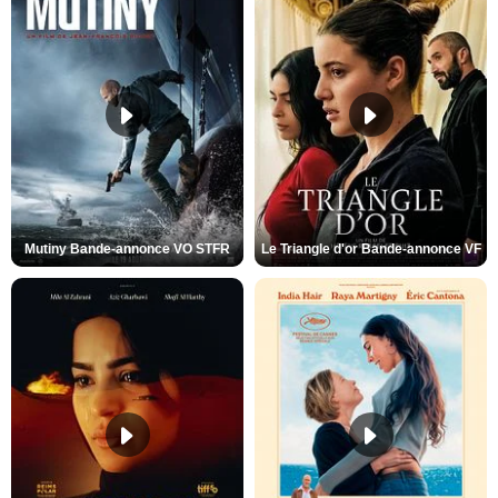
Mutiny Bande-annonce VO STFR
Le Triangle d'or Bande-annonce VF