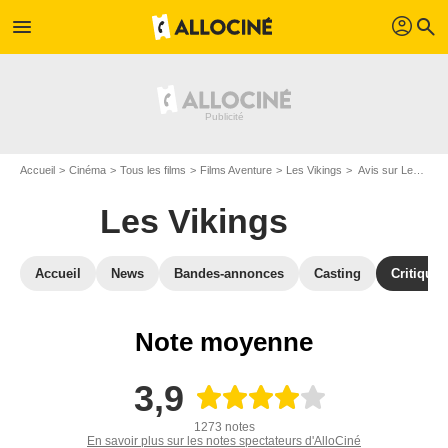
profil
menu
search
Accueil
Cinéma
Tous les films
Films Aventure
Les Vikings
Avis sur Les Vikings
Les Vikings
Accueil
News
Bandes-annonces
Casting
Critiques
Note moyenne
3,9
1273 notes
En savoir plus sur les notes spectateurs d'AlloCiné