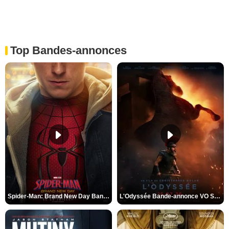
Top Bandes-annonces
Spider-Man: Brand New Day Bande-annonce VO STFR
L'Odyssée Bande-annonce VO STFR