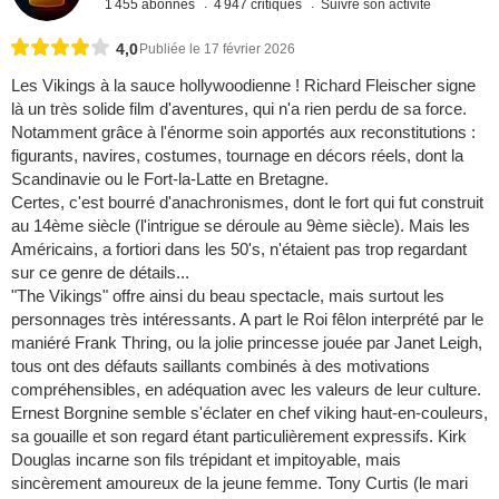
1 455 abonnés
4 947 critiques
Suivre son activité
4,0
Publiée le 17 février 2026
Les Vikings à la sauce hollywoodienne ! Richard Fleischer signe
là un très solide film d'aventures, qui n'a rien perdu de sa force.
Notamment grâce à l'énorme soin apportés aux reconstitutions :
figurants, navires, costumes, tournage en décors réels, dont la
Scandinavie ou le Fort-la-Latte en Bretagne.
Certes, c'est bourré d'anachronismes, dont le fort qui fut construit
au 14ème siècle (l'intrigue se déroule au 9ème siècle). Mais les
Américains, a fortiori dans les 50's, n'étaient pas trop regardant
sur ce genre de détails...
"The Vikings" offre ainsi du beau spectacle, mais surtout les
personnages très intéressants. A part le Roi fêlon interprété par le
maniéré Frank Thring, ou la jolie princesse jouée par Janet Leigh,
tous ont des défauts saillants combinés à des motivations
compréhensibles, en adéquation avec les valeurs de leur culture.
Ernest Borgnine semble s'éclater en chef viking haut-en-couleurs,
sa gouaille et son regard étant particulièrement expressifs. Kirk
Douglas incarne son fils trépidant et impitoyable, mais
sincèrement amoureux de la jeune femme. Tony Curtis (le mari