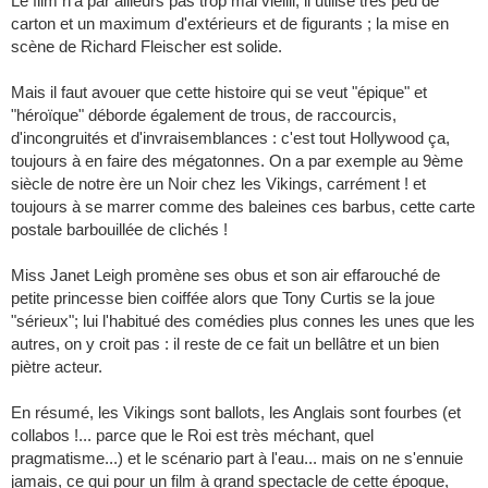
Le film n'a par ailleurs pas trop mal vieilli, il utilise très peu de
carton et un maximum d'extérieurs et de figurants ; la mise en
scène de Richard Fleischer est solide.
Mais il faut avouer que cette histoire qui se veut "épique" et
"héroïque" déborde également de trous, de raccourcis,
d'incongruités et d'invraisemblances : c'est tout Hollywood ça,
toujours à en faire des mégatonnes. On a par exemple au 9ème
siècle de notre ère un Noir chez les Vikings, carrément ! et
toujours à se marrer comme des baleines ces barbus, cette carte
postale barbouillée de clichés !
Miss Janet Leigh promène ses obus et son air effarouché de
petite princesse bien coiffée alors que Tony Curtis se la joue
"sérieux"; lui l'habitué des comédies plus connes les unes que les
autres, on y croit pas : il reste de ce fait un bellâtre et un bien
piètre acteur.
En résumé, les Vikings sont ballots, les Anglais sont fourbes (et
collabos !... parce que le Roi est très méchant, quel
pragmatisme...) et le scénario part à l'eau... mais on ne s'ennuie
jamais, ce qui pour un film à grand spectacle de cette époque,