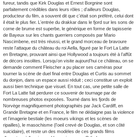
fureur, tandis que Kirk Douglas et Ernest Borgnine sont
parfaitement crédibles dans leurs rôles ; d'ailleurs Douglas,
producteur du film, a souvent dit que c'était son préféré, celui dont
il était le plus fier. L'entrée du drakkar dans le fjord sur les sons de
corne de brume est superbe, le générique en forme de tapisserie
de Bayeux sur les chants guerriers composés par Mario
Nascimbene, est très réussi, et le grand morceau de bravoure
reste l'attaque du château du roi Aella, figuré par le Fort La Latte
en Bretagne, prouvant ainsi que Hollywood a toujours été à l'affût
de décors insolites. Lorsqu'on visite aujourd'hui ce château, on se
demande comment Fleischer a pu placer ses caméras pour
tourner la scène de duel final entre Douglas et Curtis au sommet
du donjon, dans un espace aussi réduit ; ceci constitue un exploit
aussi bien technique que visuel. En tout cas, une petite salle de
Fort La Latte fait perdurer ce souvenir de tournage par de
nombreuses photos exposées. Tourné dans les fjords de
Norvège magnifiquement photographiés par Jack Cardiff, en
Grande Bretagne et en France, le film ne dédaigne pas la violence
et l'imagerie bestiale (les moeurs vikings et les scènes de
ripailles), le masochisme (l'oeil crevé de Douglas, et son côté
suicidaire), et reste un des modèles de ces grands films