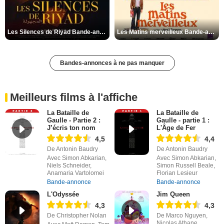
Les Silences de Riyad Bande-annonce VO STFR
Les Matins merveilleux Bande-annonce VF
Bandes-annonces à ne pas manquer
Meilleurs films à l'affiche
La Bataille de
La Bataille de
Gaulle - Partie 2 :
Gaulle - partie 1 :
J’écris ton nom
L'Âge de Fer
4,5
4,4
De Antonin Baudry
De Antonin Baudry
Avec Simon Abkarian,
Avec Simon Abkarian,
Niels Schneider,
Simon Russell Beale,
Anamaria Vartolomei
Florian Lesieur
Bande-annonce
Bande-annonce
L'Odyssée
Jim Queen
4,3
4,3
De Christopher Nolan
De Marco Nguyen,
Nicolas Athane