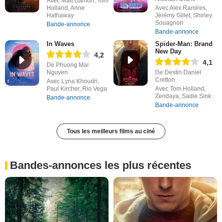
Avec Matt Damon, Tom
Holland, Anne
Avec Alex Ramires,
Hathaway
Jérémy Gillet, Shirley
Souagnon
Bande-annonce
Bande-annonce
In Waves
Spider-Man: Brand
New Day
4,2
4,1
De Phuong Mai
Nguyen
De Destin Daniel
Cretton
Avec Lyna Khoudri,
Paul Kircher, Rio Vega
Avec Tom Holland,
Zendaya, Sadie Sink
Bande-annonce
Bande-annonce
Tous les meilleurs films au ciné
Bandes-annonces les plus récentes