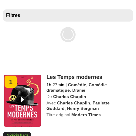
Meilleurs documentaires selon la presse
Filtres
Les Temps modernes
1
1h 27min
|
Comédie
,
Comédie
dramatique
,
Drame
De
Charles Chaplin
Avec
Charles Chaplin
,
Paulette
Goddard
,
Henry Bergman
Titre original
Modern Times
Dès 8 ans