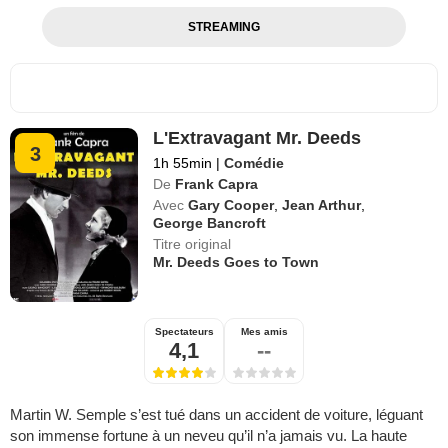
STREAMING
L'Extravagant Mr. Deeds
3
1h 55min
|
Comédie
De
Frank Capra
Avec
Gary Cooper
,
Jean Arthur
,
George Bancroft
Titre original
Mr. Deeds Goes to Town
Spectateurs
Mes amis
4,1
--
Martin W. Semple s’est tué dans un accident de voiture, léguant
son immense fortune à un neveu qu’il n’a jamais vu. La haute