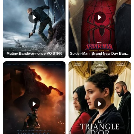
Mutiny Bande-annonce VO STFR
Spider-Man: Brand New Day Bande-annonce VO STFR