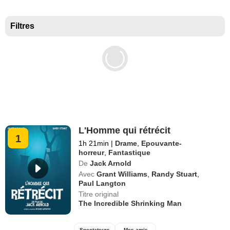
Meilleurs documentaires selon la presse
Filtres
L'Homme qui rétrécit
1
1h 21min
|
Drame
,
Epouvante-
horreur
,
Fantastique
De
Jack Arnold
Avec
Grant Williams
,
Randy Stuart
,
Paul Langton
Titre original
The Incredible Shrinking Man
Spectateurs
Mes amis