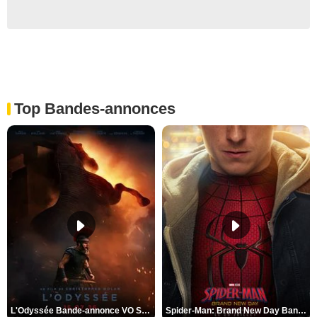
Top Bandes-annonces
L'Odyssée Bande-annonce VO STFR
Spider-Man: Brand New Day Bande-annonce VO STFR