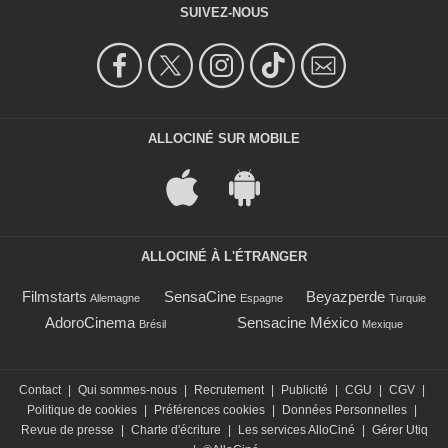
SUIVEZ-NOUS
ALLOCINÉ SUR MOBILE
ALLOCINÉ À L'ÉTRANGER
Filmstarts
SensaCine
Beyazperde
Allemagne
Espagne
Turquie
AdoroCinema
Sensacine México
Brésil
Mexique
Contact
|
Qui sommes-nous
|
Recrutement
|
Publicité
|
CGU
|
CGV
|
Politique de cookies
|
Préférences cookies
|
Données Personnelles
|
Revue de presse
|
Charte d'écriture
|
Les services AlloCiné
|
Gérer Utiq