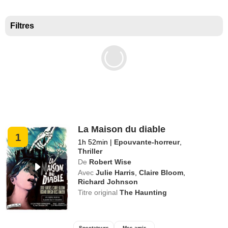
Meilleurs documentaires selon la presse
Filtres
La Maison du diable
1
1h 52min
|
Epouvante-horreur
,
Thriller
De
Robert Wise
Avec
Julie Harris
,
Claire Bloom
,
Richard Johnson
Titre original
The Haunting
Spectateurs
Mes amis