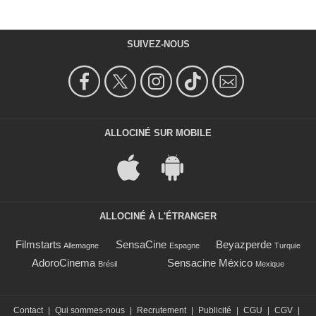
SUIVEZ-NOUS
ALLOCINÉ SUR MOBILE
ALLOCINÉ À L'ÉTRANGER
Filmstarts
SensaCine
Beyazperde
Allemagne
Espagne
Turquie
AdoroCinema
Sensacine México
Brésil
Mexique
Contact
|
Qui sommes-nous
|
Recrutement
|
Publicité
|
CGU
|
CGV
|