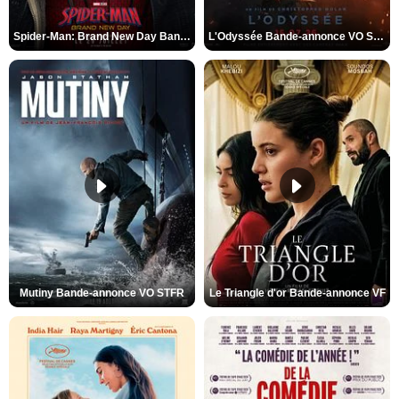
Spider-Man: Brand New Day Bande-annonce VO STFR
L'Odyssée Bande-annonce VO STFR
Mutiny Bande-annonce VO STFR
Le Triangle d'or Bande-annonce VF