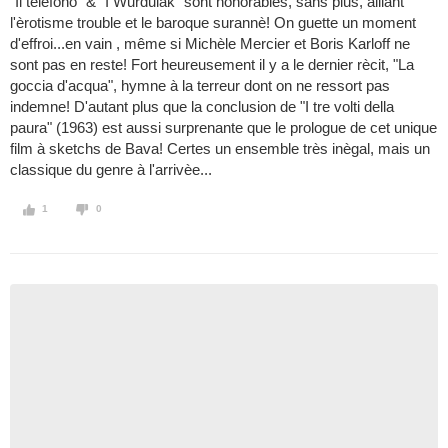
"Il telefono" & "I Wurdulak" sont honorables, sans plus, alliant
l'èrotisme trouble et le baroque surannè! On guette un moment
d'effroi...en vain , même si Michèle Mercier et Boris Karloff ne
sont pas en reste! Fort heureusement il y a le dernier rècit, "La
goccia d'acqua", hymne à la terreur dont on ne ressort pas
indemne! D'autant plus que la conclusion de "I tre volti della
paura" (1963) est aussi surprenante que le prologue de cet unique
film à sketchs de Bava! Certes un ensemble très inègal, mais un
classique du genre à l'arrivèe...
1
0