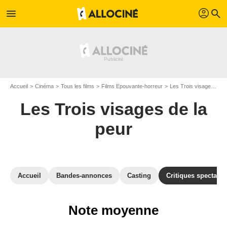
profil
menu
search
Accueil
Cinéma
Tous les films
Films Epouvante-horreur
Les Trois visages de la peur
Les Trois visages de la
peur
Accueil
Bandes-annonces
Casting
Critiques spectateu
Note moyenne