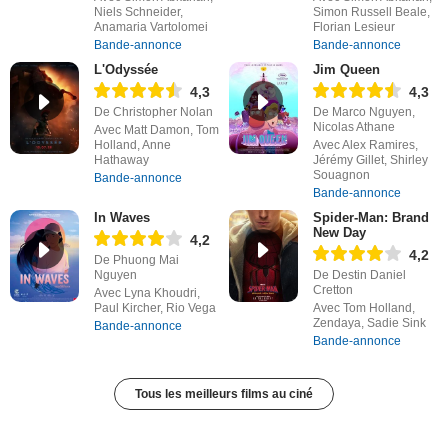
Niels Schneider,
Simon Russell Beale,
Anamaria Vartolomei
Florian Lesieur
Bande-annonce
Bande-annonce
L'Odyssée
Jim Queen
4,3
4,3
De Christopher Nolan
De Marco Nguyen,
Nicolas Athane
Avec Matt Damon, Tom
Holland, Anne
Avec Alex Ramires,
Hathaway
Jérémy Gillet, Shirley
Souagnon
Bande-annonce
Bande-annonce
In Waves
Spider-Man: Brand
New Day
4,2
4,2
De Phuong Mai
Nguyen
De Destin Daniel
Cretton
Avec Lyna Khoudri,
Paul Kircher, Rio Vega
Avec Tom Holland,
Zendaya, Sadie Sink
Bande-annonce
Bande-annonce
Tous les meilleurs films au ciné