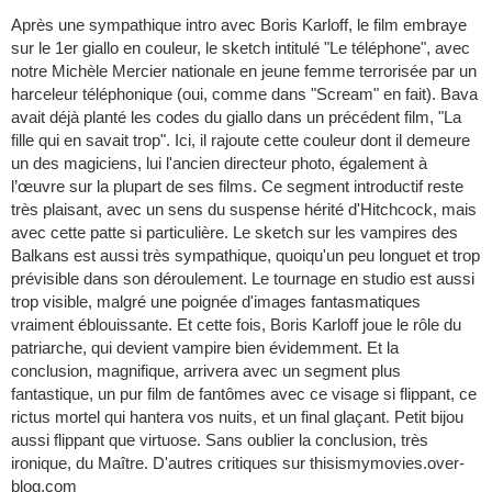
Après une sympathique intro avec Boris Karloff, le film embraye
sur le 1er giallo en couleur, le sketch intitulé "Le téléphone", avec
notre Michèle Mercier nationale en jeune femme terrorisée par un
harceleur téléphonique (oui, comme dans "Scream" en fait). Bava
avait déjà planté les codes du giallo dans un précédent film, "La
fille qui en savait trop". Ici, il rajoute cette couleur dont il demeure
un des magiciens, lui l'ancien directeur photo, également à
l’œuvre sur la plupart de ses films. Ce segment introductif reste
très plaisant, avec un sens du suspense hérité d'Hitchcock, mais
avec cette patte si particulière. Le sketch sur les vampires des
Balkans est aussi très sympathique, quoiqu'un peu longuet et trop
prévisible dans son déroulement. Le tournage en studio est aussi
trop visible, malgré une poignée d'images fantasmatiques
vraiment éblouissante. Et cette fois, Boris Karloff joue le rôle du
patriarche, qui devient vampire bien évidemment. Et la
conclusion, magnifique, arrivera avec un segment plus
fantastique, un pur film de fantômes avec ce visage si flippant, ce
rictus mortel qui hantera vos nuits, et un final glaçant. Petit bijou
aussi flippant que virtuose. Sans oublier la conclusion, très
ironique, du Maître. D'autres critiques sur thisismymovies.over-
blog.com