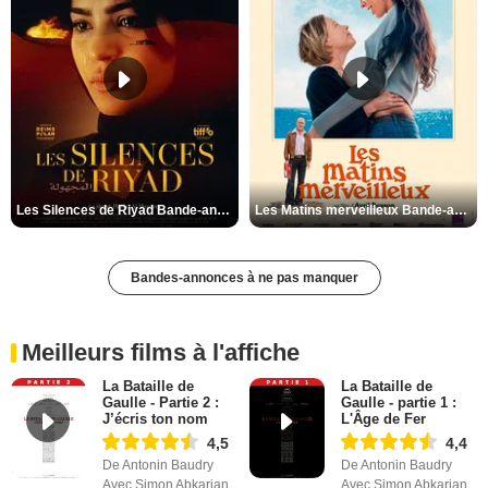
Les Silences de Riyad Bande-annonce VO STFR
Les Matins merveilleux Bande-annonce VF
Bandes-annonces à ne pas manquer
Meilleurs films à l'affiche
La Bataille de
La Bataille de
Gaulle - Partie 2 :
Gaulle - partie 1 :
J’écris ton nom
L'Âge de Fer
4,5
4,4
De Antonin Baudry
De Antonin Baudry
Avec Simon Abkarian,
Avec Simon Abkarian,