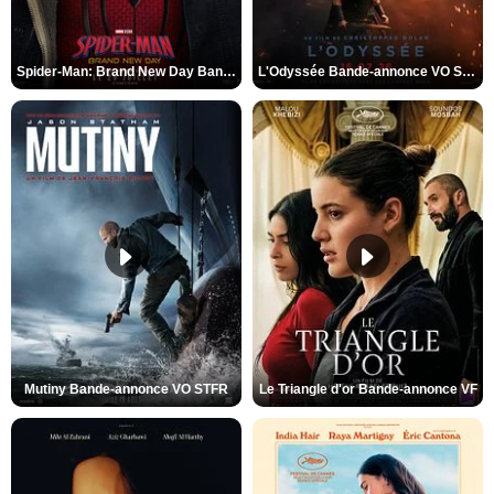
Spider-Man: Brand New Day Bande-annonce VO STFR
L'Odyssée Bande-annonce VO STFR
Mutiny Bande-annonce VO STFR
Le Triangle d'or Bande-annonce VF