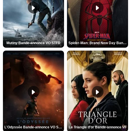
Mutiny Bande-annonce VO STFR
Spider-Man: Brand New Day Bande-annonce VO STFR
L'Odyssée Bande-annonce VO STFR
Le Triangle d'or Bande-annonce VF