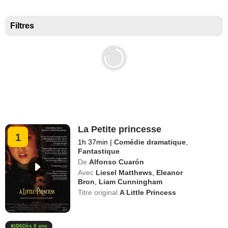
Meilleurs documentaires selon la presse
Filtres
La Petite princesse
1
1h 37min
|
Comédie dramatique
,
Fantastique
De
Alfonso Cuarón
Avec
Liesel Matthews
,
Eleanor
Bron
,
Liam Cunningham
Titre original
A Little Princess
Dès 8 ans