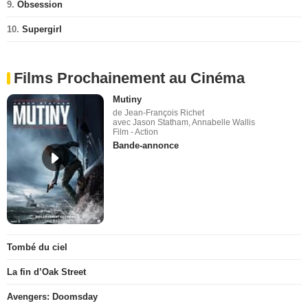
9.
Obsession
10.
Supergirl
Films Prochainement au Cinéma
Mutiny
de Jean-François Richet
avec Jason Statham, Annabelle Wallis
Film - Action
Bande-annonce
Tombé du ciel
La fin d’Oak Street
Avengers: Doomsday