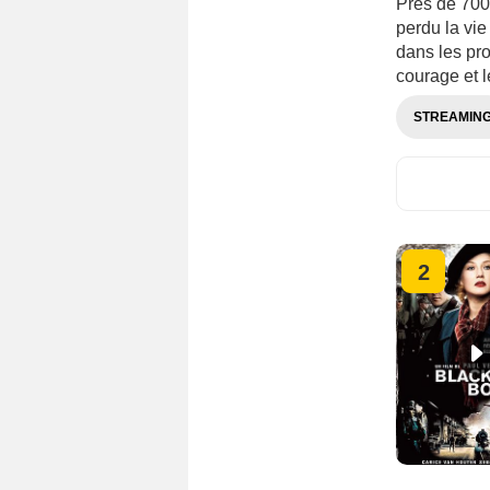
Près de 700
perdu la vi
dans les pro
courage et 
STREAMIN
2