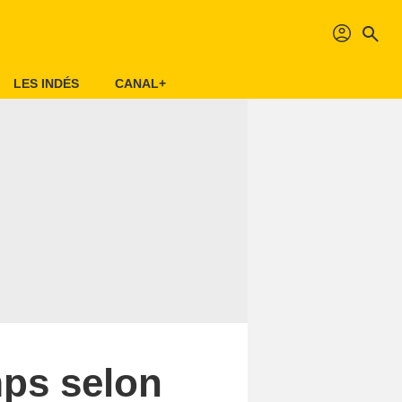
profil
search
LES INDÉS
CANAL+
mps selon