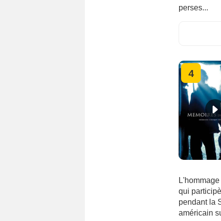
perses...
4
L'hommage r
qui particip
pendant la 
américain su