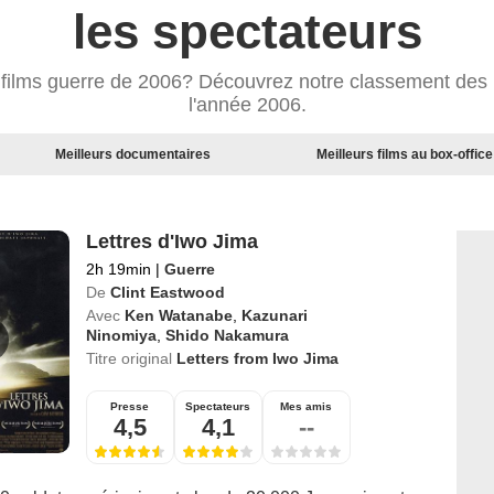
les spectateurs
s films guerre de 2006? Découvrez notre classement des m
l'année 2006.
Meilleurs documentaires
Meilleurs films au box-office
Lettres d'Iwo Jima
2h 19min
|
Guerre
De
Clint Eastwood
Avec
Ken Watanabe
,
Kazunari
Ninomiya
,
Shido Nakamura
Titre original
Letters from Iwo Jima
Presse
Spectateurs
Mes amis
4,5
4,1
--