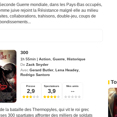
Seconde Guerre mondiale, dans les Pays-Bas occupés,
mme juive rejoint la Résistance malgré elle au milieu
uites, collaborations, trahisons, double-jeu, coups de
ebondissements...
300
1h 55min
|
Action
,
Guerre
,
Historique
De
Zack Snyder
Avec
Gerard Butler
,
Lena Headey
,
Rodrigo Santoro
To
Presse
Spectateurs
Mes amis
2,9
3,9
--
de la bataille des Thermopyles, qui vit le roi grec
ses 300 spartiates affronter des milliers de soldats