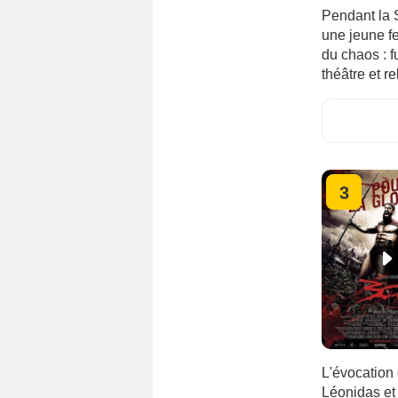
Pendant la 
une jeune fe
du chaos : f
théâtre et r
3
L'évocation 
Léonidas et 