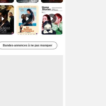
Le Triangle d'or Bande-annonce VF
Les Matins merveilleux Bande-annonce VF
Home stories Bande-annonce VO STFR
Bandes-annonces à ne pas manquer