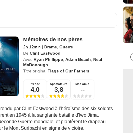
Mémoires de nos pères
2h 12min
|
Drame
,
Guerre
De
Clint Eastwood
Avec
Ryan Phillippe
,
Adam Beach
,
Neal
McDonough
Titre original
Flags of Our Fathers
Presse
Spectateurs
Mes amis
4,0
3,8
--
endu par Clint Eastwood à l'héroïsme des six soldats
èrent en 1945 à la sanglante bataille d'Iwo Jima,
Seconde Guerre mondiale, et plantèrent le drapeau
r le Mont Suribachi en signe de victoire.