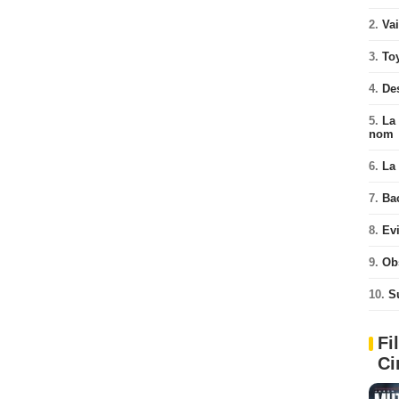
2.
Va
3.
To
4.
De
5.
La 
nom
6.
La 
7.
Ba
8.
Ev
9.
Ob
10.
S
Fi
Ci