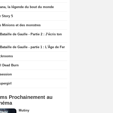
iana, la légende du bout du monde
y Story 5
s Minions et des monstres
Bataille de Gaulle - Partie 2 : J’écris ton
Bataille de Gaulle - partie 1 : L'Âge de Fer
ckrooms
il Dead Burn
session
upergirl
lms Prochainement au
néma
Mutiny