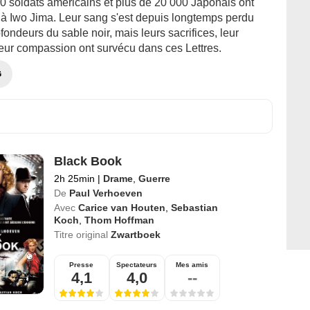
0 soldats américains et plus de 20 000 Japonais ont
e à Iwo Jima. Leur sang s'est depuis longtemps perdu
fondeurs du sable noir, mais leurs sacrifices, leur
leur compassion ont survécu dans ces Lettres.
G
Black Book
2h 25min
|
Drame
,
Guerre
De
Paul Verhoeven
Avec
Carice van Houten
,
Sebastian
Koch
,
Thom Hoffman
Titre original
Zwartboek
Presse
Spectateurs
Mes amis
4,1
4,0
--