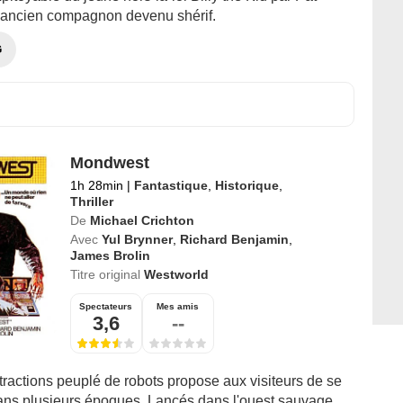
n ancien compagnon devenu shérif.
G
Mondwest
1h 28min
|
Fantastique
,
Historique
,
Thriller
De
Michael Crichton
Avec
Yul Brynner
,
Richard Benjamin
,
James Brolin
Titre original
Westworld
Spectateurs
Mes amis
3,6
--
tractions peuplé de robots propose aux visiteurs de se
ans plusieurs époques. Lancés dans l'ouest sauvage,