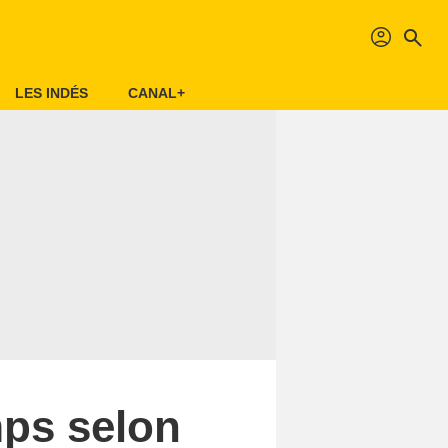
profil
search
LES INDÉS
CANAL+
mps selon