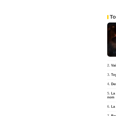
To
2.
Va
3.
To
4.
De
5.
La 
nom
6.
La 
7.
Ba