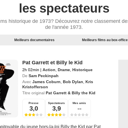
les spectateurs
ilms historique de 1973? Découvrez notre classement des
de l'année 1973.
Meilleurs documentaires
Meilleurs films au box-office
Pat Garrett et Billy le Kid
2h 02min
|
Action
,
Drame
,
Historique
De
Sam Peckinpah
Avec
James Coburn
,
Bob Dylan
,
Kris
Kristofferson
Titre original
Pat Garrett & Billy the Kid
Presse
Spectateurs
Mes amis
3,0
3,9
--
pitoyable du jeune hors-la-loi Billy the Kid par Pat