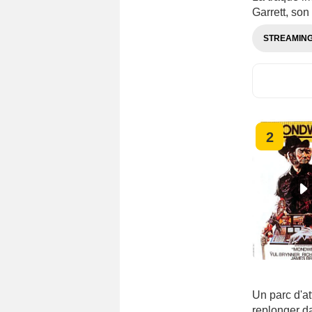
Garrett, so
STREAMIN
2
Un parc d'at
replonger d