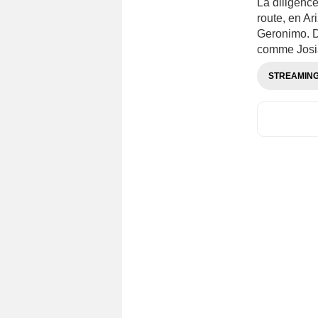
La diligence
route, en Ar
Geronimo. Da
comme Josia
STREAMIN