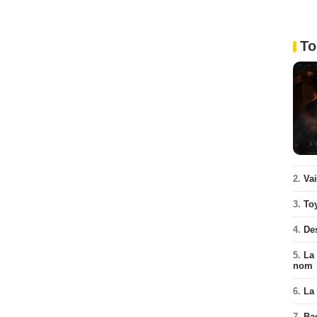
To
2.
Va
3.
To
4.
De
5.
La 
nom
6.
La 
7.
Ba