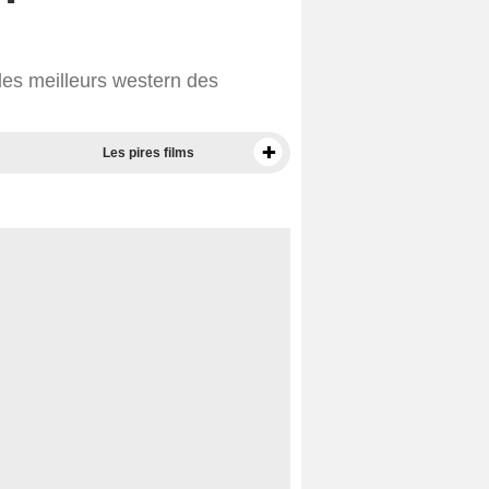
es meilleurs western des
Les pires films
Meilleurs documentaires selon la presse