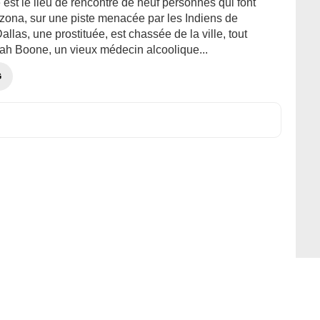
 est le lieu de rencontre de neuf personnes qui font
izona, sur une piste menacée par les Indiens de
llas, une prostituée, est chassée de la ville, tout
h Boone, un vieux médecin alcoolique...
G