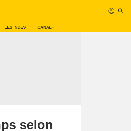
profil
search
LES INDÉS
CANAL+
mps selon