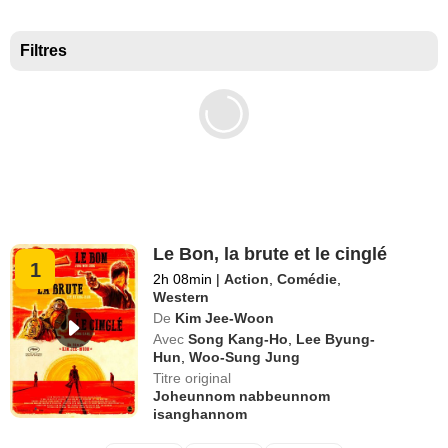
Meilleurs documentaires selon la presse
Filtres
Le Bon, la brute et le cinglé
1
2h 08min
|
Action
,
Comédie
,
Western
De
Kim Jee-Woon
Avec
Song Kang-Ho
,
Lee Byung-
Hun
,
Woo-Sung Jung
Titre original
Joheunnom nabbeunnom
isanghannom