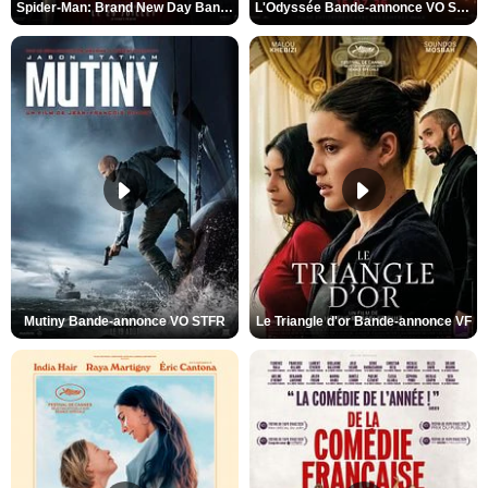
Spider-Man: Brand New Day Bande-annonce VO STFR
L'Odyssée Bande-annonce VO STFR
Mutiny Bande-annonce VO STFR
Le Triangle d'or Bande-annonce VF