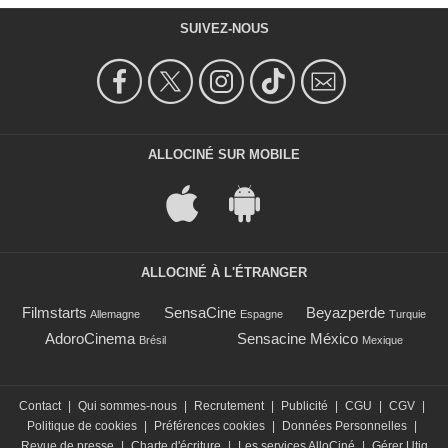
SUIVEZ-NOUS
ALLOCINÉ SUR MOBILE
ALLOCINÉ À L'ÉTRANGER
Filmstarts
SensaCine
Beyazperde
Allemagne
Espagne
Turquie
AdoroCinema
Sensacine México
Brésil
Mexique
Contact
|
Qui sommes-nous
|
Recrutement
|
Publicité
|
CGU
|
CGV
|
Politique de cookies
|
Préférences cookies
|
Données Personnelles
|
Revue de presse
|
Charte d'écriture
|
Les services AlloCiné
|
Gérer Utiq