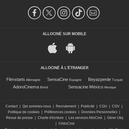
ALLOCINÉ SUR MOBILE
ALLOCINÉ À L'ÉTRANGER
Filmstarts
SensaCine
Beyazperde
Allemagne
Espagne
Turquie
AdoroCinema
Sensacine México
Brésil
Mexique
Contact
|
Qui sommes-nous
|
Recrutement
|
Publicité
|
CGU
|
CGV
|
Politique de cookies
|
Préférences cookies
|
Données Personnelles
|
Revue de presse
|
Charte d'écriture
|
Les services AlloCiné
|
Gérer Utiq
|
©AlloCiné