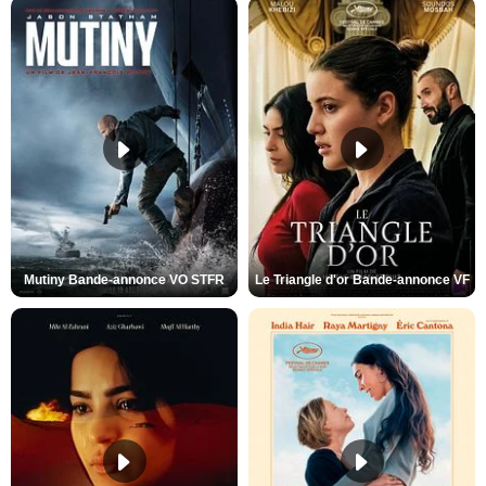
Mutiny Bande-annonce VO STFR
Le Triangle d'or Bande-annonce VF