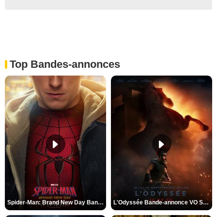
Top Bandes-annonces
Spider-Man: Brand New Day Bande-annonce VO STFR
L'Odyssée Bande-annonce VO STFR