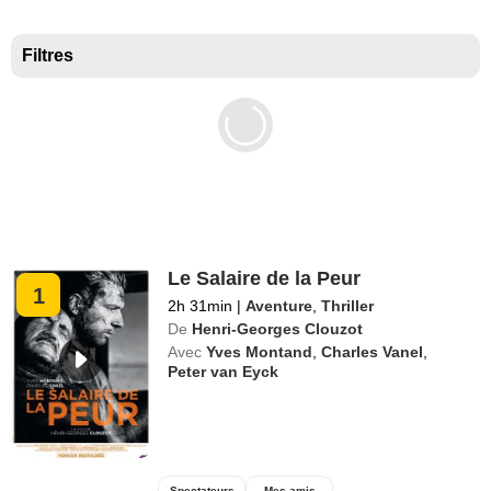
Meilleurs documentaires selon la presse
Filtres
Le Salaire de la Peur
1
2h 31min
|
Aventure
,
Thriller
De
Henri-Georges Clouzot
Avec
Yves Montand
,
Charles Vanel
,
Peter van Eyck
Spectateurs
Mes amis