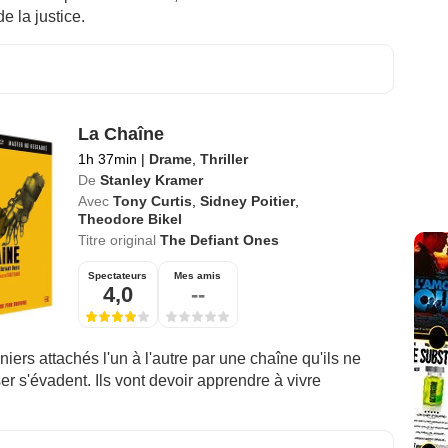
e la justice.
La Chaîne
1h 37min
|
Drame
,
Thriller
De
Stanley Kramer
Avec
Tony Curtis
,
Sidney Poitier
,
Theodore Bikel
Titre original
The Defiant Ones
Spectateurs
Mes amis
4,0
--
iers attachés l'un à l'autre par une chaîne qu'ils ne
er s'évadent. Ils vont devoir apprendre à vivre