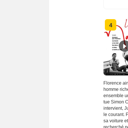
4
Florence ai
homme riche 
ensemble un 
tue Simon C
intervient, 
le courant. 
sa voiture e
recherché p