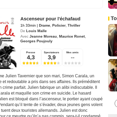
To
Ascenseur pour l'échafaud
1h 33min
|
Drame
,
Policier
,
Thriller
De
Louis Malle
Avec
Jeanne Moreau
,
Maurice Ronet
,
Georges Poujouly
Presse
Spectateurs
Mes amis
4,3
3,9
--
me Julien Tavernier que son mari, Simon Carala, un
et redoutable a pris dans ses affaires. Ils préméditent
crime parfait. Julien fabrique un alibi indiscutable. Il
arala et maquille son crime en suicide. Le hasard
Julien est bloqué dans l’ascenseur, le portier ayant coupé
Pendant qu’il tente de s’évader, deux jeunes gens volent
t tuent deux touristes allemands. Julien est donc
our ce meurtre qu’iln’a pas commis, sera-t-il condamné