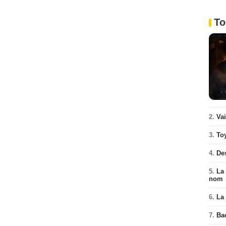
To
2.
Va
3.
To
4.
De
5.
La 
nom
6.
La 
7.
Ba