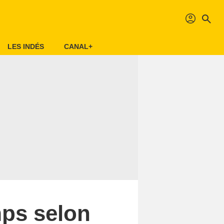
profil
search
LES INDÉS
CANAL+
mps selon