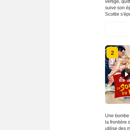
vertige, quit
suive son ép
Scottie s'ép
2
Une bombe ex
la frontière
utilise des 