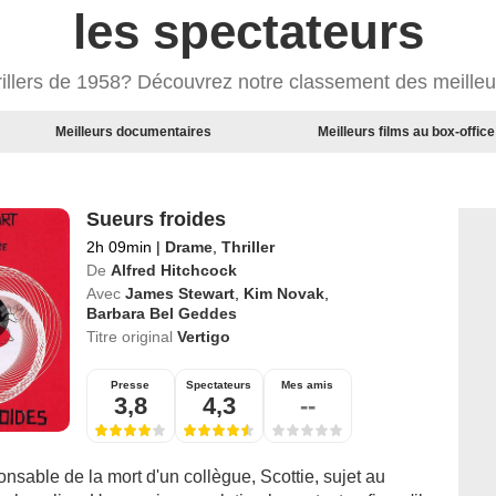
les spectateurs
rillers de 1958? Découvrez notre classement des meilleur
Meilleurs documentaires
Meilleurs films au box-office
Sueurs froides
2h 09min
|
Drame
,
Thriller
De
Alfred Hitchcock
Avec
James Stewart
,
Kim Novak
,
Barbara Bel Geddes
Titre original
Vertigo
Presse
Spectateurs
Mes amis
3,8
4,3
--
sable de la mort d'un collègue, Scottie, sujet au