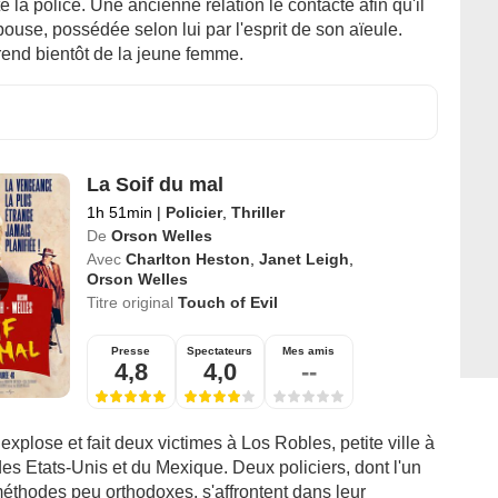
te la police. Une ancienne relation le contacte afin qu'il
ouse, possédée selon lui par l'esprit de son aïeule.
rend bientôt de la jeune femme.
La Soif du mal
1h 51min
|
Policier
,
Thriller
De
Orson Welles
Avec
Charlton Heston
,
Janet Leigh
,
Orson Welles
Titre original
Touch of Evil
Presse
Spectateurs
Mes amis
4,8
4,0
--
plose et fait deux victimes à Los Robles, petite ville à
 des Etats-Unis et du Mexique. Deux policiers, dont l'un
méthodes peu orthodoxes, s'affrontent dans leur