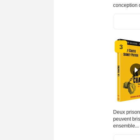
conception d
3
Deux prisonn
peuvent bris
ensemble...