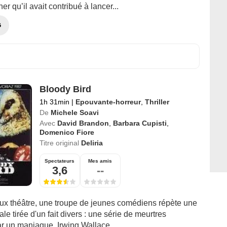
er qu’il avait contribué à lancer...
G
Bloody Bird
1h 31min
|
Epouvante-horreur
,
Thriller
De
Michele Soavi
Avec
David Brandon
,
Barbara Cupisti
,
Domenico Fiore
Titre original
Deliria
Spectateurs
Mes amis
3,6
--
ux théâtre, une troupe de jeunes comédiens répète une
le tirée d'un fait divers : une série de meurtres
ar un maniaque, Irwing Wallace.