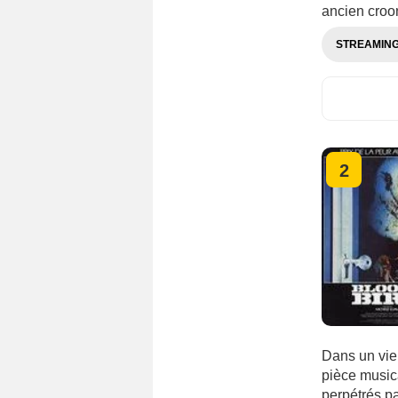
ancien croon
STREAMIN
2
Dans un vie
pièce musica
perpétrés p