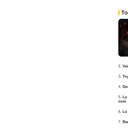
To
2.
Va
3.
To
4.
De
5.
La 
nom
6.
La 
7.
Ba