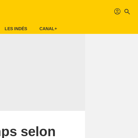
profil
search
LES INDÉS
CANAL+
mps selon