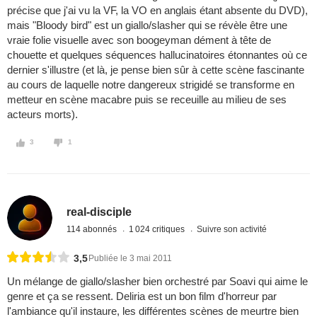
précise que j'ai vu la VF, la VO en anglais étant absente du DVD),
mais "Bloody bird" est un giallo/slasher qui se révèle être une
vraie folie visuelle avec son boogeyman dément à tête de
chouette et quelques séquences hallucinatoires étonnantes où ce
dernier s'illustre (et là, je pense bien sûr à cette scène fascinante
au cours de laquelle notre dangereux strigidé se transforme en
metteur en scène macabre puis se receuille au milieu de ses
acteurs morts).
3
1
real-disciple
114 abonnés
1 024 critiques
Suivre son activité
3,5
Publiée le 3 mai 2011
Un mélange de giallo/slasher bien orchestré par Soavi qui aime le
genre et ça se ressent. Deliria est un bon film d'horreur par
l'ambiance qu'il instaure, les différentes scènes de meurtre bien