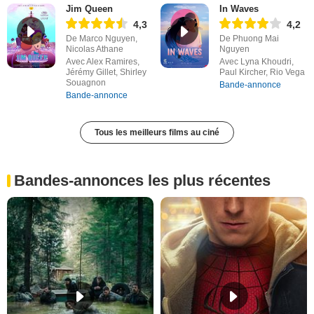
Jim Queen
In Waves
4,3
4,2
De Marco Nguyen,
De Phuong Mai
Nicolas Athane
Nguyen
Avec Alex Ramires,
Avec Lyna Khoudri,
Jérémy Gillet, Shirley
Paul Kircher, Rio Vega
Souagnon
Bande-annonce
Bande-annonce
Tous les meilleurs films au ciné
Bandes-annonces les plus récentes