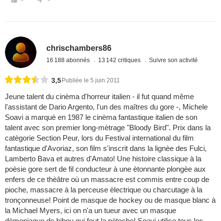
chrischambers86
16 188 abonnés
13 142 critiques
Suivre son activité
3,5
Publiée le 5 juin 2011
Jeune talent du cinèma d'horreur italien - il fut quand même
l'assistant de Dario Argento, l'un des maîtres du gore -, Michele
Soavi a marquè en 1987 le cinèma fantastique italien de son
talent avec son premier long-mètrage "Bloody Bird". Prix dans la
catègorie Section Peur, lors du Festival international du film
fantastique d'Avoriaz, son film s'inscrit dans la lignèe des Fulci,
Lamberto Bava et autres d'Amato! Une histoire classique à la
poèsie gore sert de fil conducteur à une ètonnante plongèe aux
enfers de ce thèâtre où un massacre est commis entre coup de
pioche, massacre à la perceuse èlectrique ou charcutage à la
tronçonneuse! Point de masque de hockey ou de masque blanc à
la Michael Myers, ici on n'a un tueur avec un masque
dèmoniaque de hibou qui fout la pètoche! Soavi utilise tous les