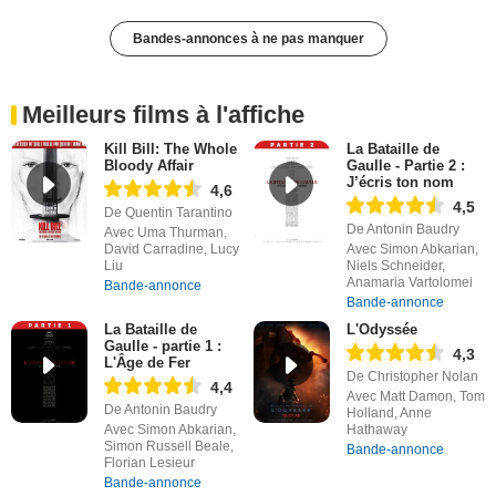
Bandes-annonces à ne pas manquer
Meilleurs films à l'affiche
Kill Bill: The Whole
La Bataille de
Bloody Affair
Gaulle - Partie 2 :
J’écris ton nom
4,6
4,5
De Quentin Tarantino
De Antonin Baudry
Avec Uma Thurman,
David Carradine, Lucy
Avec Simon Abkarian,
Liu
Niels Schneider,
Anamaria Vartolomei
Bande-annonce
Bande-annonce
La Bataille de
L'Odyssée
Gaulle - partie 1 :
4,3
L'Âge de Fer
De Christopher Nolan
4,4
Avec Matt Damon, Tom
De Antonin Baudry
Holland, Anne
Avec Simon Abkarian,
Hathaway
Simon Russell Beale,
Bande-annonce
Florian Lesieur
Bande-annonce