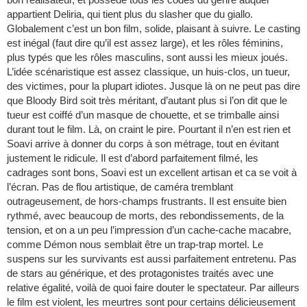
appartient Deliria, qui tient plus du slasher que du giallo.
Globalement c’est un bon film, solide, plaisant à suivre. Le casting
est inégal (faut dire qu’il est assez large), et les rôles féminins,
plus typés que les rôles masculins, sont aussi les mieux joués.
L’idée scénaristique est assez classique, un huis-clos, un tueur,
des victimes, pour la plupart idiotes. Jusque là on ne peut pas dire
que Bloody Bird soit très méritant, d’autant plus si l’on dit que le
tueur est coiffé d’un masque de chouette, et se trimballe ainsi
durant tout le film. Là, on craint le pire. Pourtant il n’en est rien et
Soavi arrive à donner du corps à son métrage, tout en évitant
justement le ridicule. Il est d’abord parfaitement filmé, les
cadrages sont bons, Soavi est un excellent artisan et ca se voit à
l’écran. Pas de flou artistique, de caméra tremblant
outrageusement, de hors-champs frustrants. Il est ensuite bien
rythmé, avec beaucoup de morts, des rebondissements, de la
tension, et on a un peu l’impression d’un cache-cache macabre,
comme Démon nous semblait être un trap-trap mortel. Le
suspens sur les survivants est aussi parfaitement entretenu. Pas
de stars au générique, et des protagonistes traités avec une
relative égalité, voilà de quoi faire douter le spectateur. Par ailleurs
le film est violent, les meurtres sont pour certains délicieusement