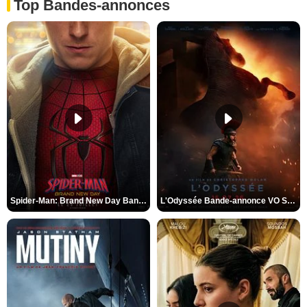
Top Bandes-annonces
Spider-Man: Brand New Day Bande-annonce VO STFR
L'Odyssée Bande-annonce VO STFR