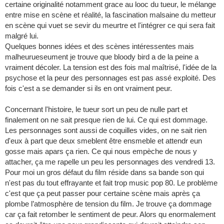
certaine originalité notamment grace au looc du tueur, le mélange
entre mise en scène et réalité, la fascination malsaine du metteur
en scène qui vuet se sevir du meurtre et l'intégrer ce qui sera fait
malgré lui.
Quelques bonnes idées et des scènes intéressentes mais
malheurueseument je trouve que bloody bird a de la peine a
vraiment décoler. La tension est des fois mal maîtrisé, l'idée de la
psychose et la peur des personnages est pas assé exploité. Des
fois c'est a se demander si ils en ont vraiment peur.
Concernant l'histoire, le tueur sort un peu de nulle part et
finalement on ne sait presque rien de lui. Ce qui est dommage.
Les personnages sont aussi de coquilles vides, on ne sait rien
d'eux à part que deux smeblent être ensmeble et attendr eun
gosse mais apars ça rien. Ce qui nous empèche de nous y
attacher, ça me rapelle un peu les personnages des vendredi 13.
Pour moi un gros défaut du film réside dans sa bande son qui
n'est pas du tout effrayante et fait trop music pop 80. Le problème
c'est que ça peut passer pour certaine scène mais après ça
plombe l’atmosphère de tension du film. Je trouve ça dommage
car ça fait retomber le sentiment de peur. Alors qu enormalement