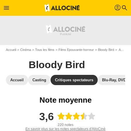
profil
menu
search
Accueil
Cinéma
Tous les films
Films Epouvante-horreur
Bloody Bird
Avis sur Bloody Bird
Bloody Bird
Accueil
Casting
Critiques spectateurs
Blu-Ray, DVD
Note moyenne
3,6
220 notes
En savoir plus sur les notes spectateurs d'AlloCiné