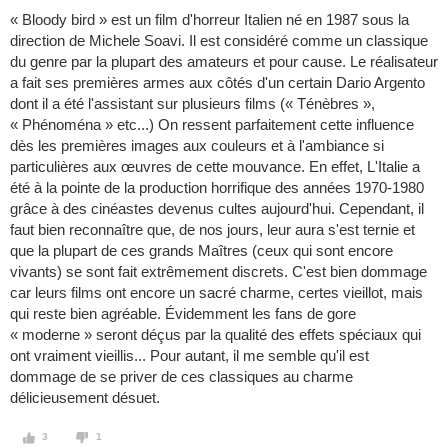
« Bloody bird » est un film d'horreur Italien né en 1987 sous la
direction de Michele Soavi. Il est considéré comme un classique
du genre par la plupart des amateurs et pour cause. Le réalisateur
a fait ses premières armes aux côtés d'un certain Dario Argento
dont il a été l'assistant sur plusieurs films (« Ténèbres »,
« Phénoména » etc...) On ressent parfaitement cette influence
dès les premières images aux couleurs et à l'ambiance si
particulières aux œuvres de cette mouvance. En effet, L'Italie a
été à la pointe de la production horrifique des années 1970-1980
grâce à des cinéastes devenus cultes aujourd'hui. Cependant, il
faut bien reconnaître que, de nos jours, leur aura s'est ternie et
que la plupart de ces grands Maîtres (ceux qui sont encore
vivants) se sont fait extrêmement discrets. C'est bien dommage
car leurs films ont encore un sacré charme, certes vieillot, mais
qui reste bien agréable. Évidemment les fans de gore
« moderne » seront déçus par la qualité des effets spéciaux qui
ont vraiment vieillis... Pour autant, il me semble qu'il est
dommage de se priver de ces classiques au charme
délicieusement désuet.
3
1