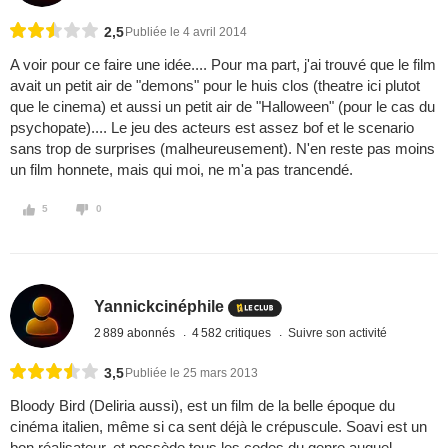
2,5
Publiée le 4 avril 2014
A voir pour ce faire une idée.... Pour ma part, j'ai trouvé que le film
avait un petit air de "demons" pour le huis clos (theatre ici plutot
que le cinema) et aussi un petit air de "Halloween" (pour le cas du
psychopate).... Le jeu des acteurs est assez bof et le scenario
sans trop de surprises (malheureusement). N'en reste pas moins
un film honnete, mais qui moi, ne m'a pas trancendé.
5
0
Yannickcinéphile
2 889 abonnés
4 582 critiques
Suivre son activité
3,5
Publiée le 25 mars 2013
Bloody Bird (Deliria aussi), est un film de la belle époque du
cinéma italien, même si ca sent déjà le crépuscule. Soavi est un
bon réalisateur, et possède tous les codes du genre auquel