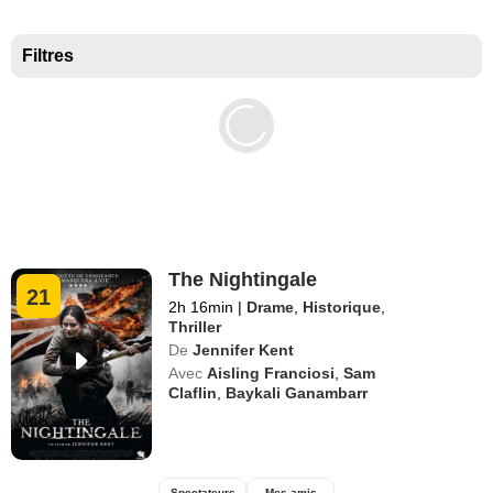
Meilleurs documentaires selon la presse
Filtres
The Nightingale
21
2h 16min
|
Drame
,
Historique
,
Thriller
De
Jennifer Kent
Avec
Aisling Franciosi
,
Sam
Claflin
,
Baykali Ganambarr
Spectateurs
Mes amis