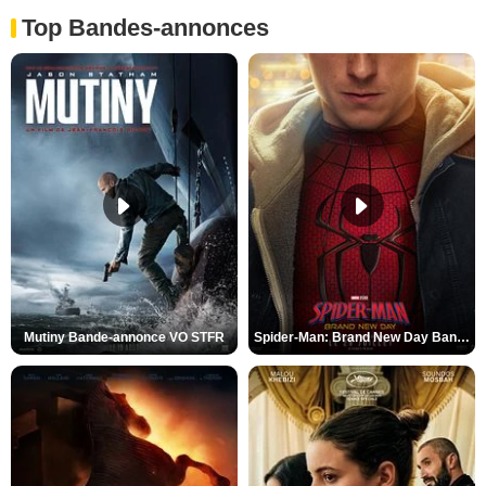
Top Bandes-annonces
Mutiny Bande-annonce VO STFR
Spider-Man: Brand New Day Bande-annonce VO STFR