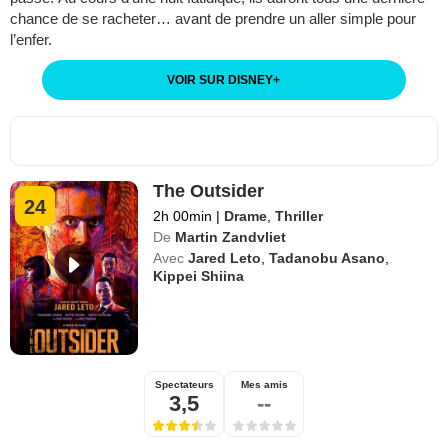
chance de se racheter… avant de prendre un aller simple pour
l’enfer.
VOIR SUR DISNEY
+
The Outsider
24
2h 00min
|
Drame
,
Thriller
De
Martin Zandvliet
Avec
Jared Leto
,
Tadanobu Asano
,
Kippei Shiina
Spectateurs
Mes amis
3,5
--