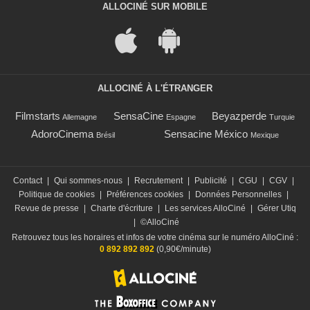
ALLOCINÉ SUR MOBILE
ALLOCINÉ À L'ÉTRANGER
Filmstarts
SensaCine
Beyazperde
Allemagne
Espagne
Turquie
AdoroCinema
Sensacine México
Brésil
Mexique
Contact
|
Qui sommes-nous
|
Recrutement
|
Publicité
|
CGU
|
CGV
|
Politique de cookies
|
Préférences cookies
|
Données Personnelles
|
Revue de presse
|
Charte d'écriture
|
Les services AlloCiné
|
Gérer Utiq
|
©AlloCiné
Retrouvez tous les horaires et infos de votre cinéma sur le numéro AlloCiné :
0 892 892 892
(0,90€/minute)