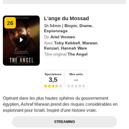
L'ange du Mossad
26
1h 54min
|
Biopic
,
Drame
,
Espionnage
De
Ariel Vromen
Avec
Toby Kebbell
,
Marwan
Kenzari
,
Hannah Ware
Titre original
The Angel
Spectateurs
Mes amis
3,5
--
Opérant dans les plus hautes sphères du gouvernement
égyptien, Ashraf Marwan prend des risques considérables en
espionnant pour Israël. Inspiré d'une histoire vraie.
STREAMING