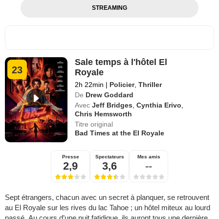
STREAMING
Sale temps à l'hôtel El
23
Royale
2h 22min
|
Policier
,
Thriller
De
Drew Goddard
Avec
Jeff Bridges
,
Cynthia Erivo
,
Chris Hemsworth
Titre original
Bad Times at the El Royale
Presse
Spectateurs
Mes amis
2,9
3,6
--
Sept étrangers, chacun avec un secret à planquer, se retrouvent
au El Royale sur les rives du lac Tahoe ; un hôtel miteux au lourd
passé. Au cours d’une nuit fatidique, ils auront tous une dernière