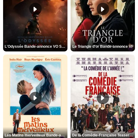
L'Odyssée Bande-annonce VO STFR
Le Triangle d'or Bande-annonce VF
Les Matins merveilleux Bande-annonce VF
De la Comédie-Française Teaser VF