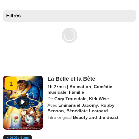
Meilleurs documentaires selon la presse
Filtres
La Belle et la Bête
1
1h 27min
|
Animation
,
Comédie
musicale
,
Famille
De
Gary Trousdale
,
Kirk Wise
Avec
Emmanuel Jacomy
,
Robby
Benson
,
Bénédicte Lecroard
Titre original
Beauty and the Beast
Dès 6 ans