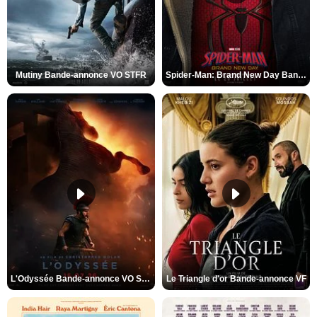
Mutiny Bande-annonce VO STFR
Spider-Man: Brand New Day Bande-annonce VO STFR
L'Odyssée Bande-annonce VO STFR
Le Triangle d'or Bande-annonce VF