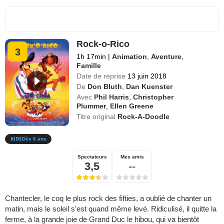
Rock-o-Rico
3
1h 17min
|
Animation
,
Aventure
,
Famille
Date de reprise
13 juin 2018
De
Don Bluth
,
Dan Kuenster
Avec
Phil Harris
,
Christopher
Plummer
,
Ellen Greene
Titre original
Rock-A-Doodle
Dès 6 ans
Spectateurs
Mes amis
3,5
--
Chantecler, le coq le plus rock des fifties, a oublié de chanter un
matin, mais le soleil s'est quand même levé. Ridiculisé, il quitte la
ferme, à la grande joie de Grand Duc le hibou, qui va bientôt