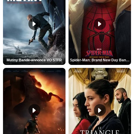
Mutiny Bande-annonce VO STFR
Spider-Man: Brand New Day Bande-annonce VO STFR