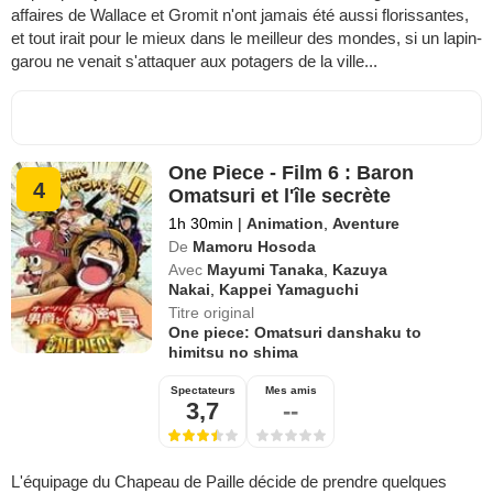
affaires de Wallace et Gromit n'ont jamais été aussi florissantes,
et tout irait pour le mieux dans le meilleur des mondes, si un lapin-
garou ne venait s'attaquer aux potagers de la ville...
One Piece - Film 6 : Baron
4
Omatsuri et l'île secrète
1h 30min
|
Animation
,
Aventure
De
Mamoru Hosoda
Avec
Mayumi Tanaka
,
Kazuya
Nakai
,
Kappei Yamaguchi
Titre original
One piece: Omatsuri danshaku to
himitsu no shima
Spectateurs
Mes amis
3,7
--
L'équipage du Chapeau de Paille décide de prendre quelques