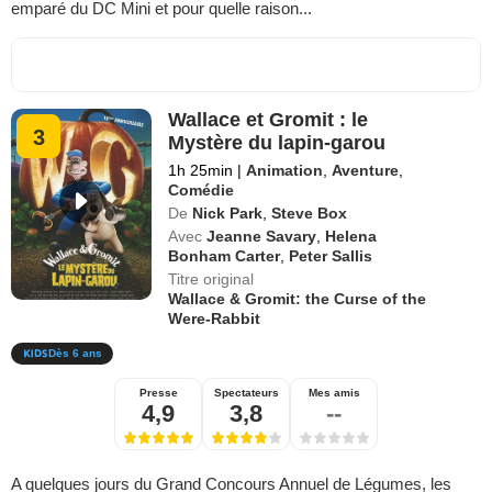
emparé du DC Mini et pour quelle raison...
Wallace et Gromit : le
3
Mystère du lapin-garou
1h 25min
|
Animation
,
Aventure
,
Comédie
De
Nick Park
,
Steve Box
Avec
Jeanne Savary
,
Helena
Bonham Carter
,
Peter Sallis
Titre original
Wallace & Gromit: the Curse of the
Were-Rabbit
Dès 6 ans
Presse
Spectateurs
Mes amis
4,9
3,8
--
A quelques jours du Grand Concours Annuel de Légumes, les