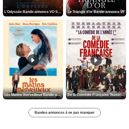
L'Odyssée Bande-annonce VO STFR
Le Triangle d'or Bande-annonce VF
Les Matins merveilleux Bande-annonce VF
De la Comédie-Française Teaser VF
Bandes-annonces à ne pas manquer