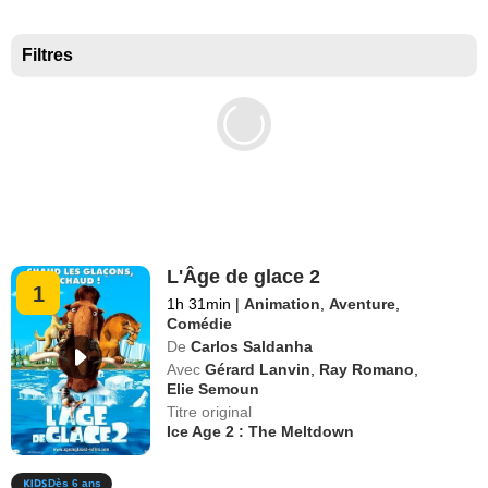
Meilleurs documentaires selon la presse
Filtres
L'Âge de glace 2
1
1h 31min
|
Animation
,
Aventure
,
Comédie
De
Carlos Saldanha
Avec
Gérard Lanvin
,
Ray Romano
,
Elie Semoun
Titre original
Ice Age 2 : The Meltdown
Dès 6 ans