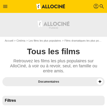
profil
menu
search
Accueil
Cinéma
Les films les plus populaires
Films dramatiques les plus populaires
Tous les films
Retrouvez les films les plus populaires sur
AlloCiné, à voir ou à revoir, seul, en famille ou
entre amis.
Documentaires
Films sur Prime Video
Films en VOD
Filtres