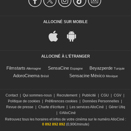
ALLOCINÉ SUR MOBILE
ALLOCINÉ À L'ÉTRANGER
Filmstarts
SensaCine
Beyazperde
Allemagne
Espagne
Turquie
AdoroCinema
Sensacine México
Brésil
Mexique
Contact
|
Qui sommes-nous
|
Recrutement
|
Publicité
|
CGU
|
CGV
|
Politique de cookies
|
Préférences cookies
|
Données Personnelles
|
Revue de presse
|
Charte d'écriture
|
Les services AlloCiné
|
Gérer Utiq
|
©AlloCiné
Retrouvez tous les horaires et infos de votre cinéma sur le numéro AlloCiné :
0 892 892 892
(0,90€/minute)