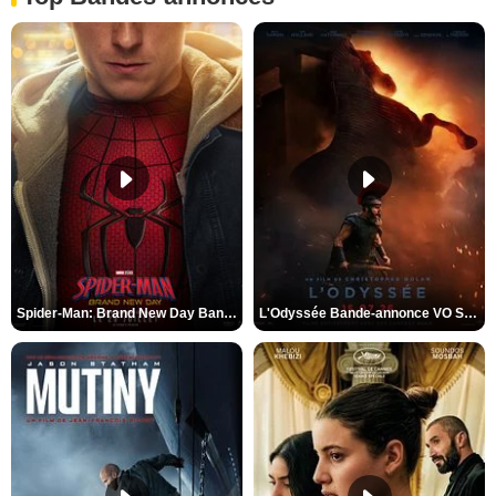
Spider-Man: Brand New Day Bande-annonce VO STFR
L'Odyssée Bande-annonce VO STFR