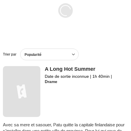
Films en DVD
BO de films
Trier par
Popularité
A Long Hot Summer
Date de sortie inconnue
|
1h 40min
|
Drame
Avec sa mere et sasouer, Patu quitte la capitale finlandaise pour
s'installer dans une petite ville de province. Pour lui qui reve de