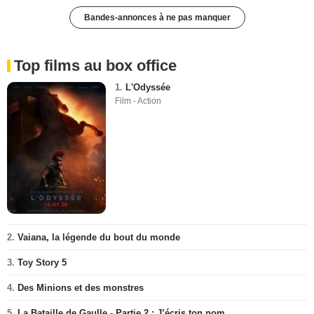
Bandes-annonces à ne pas manquer
Top films au box office
1.
L'Odyssée
Film - Action
2.
Vaiana, la légende du bout du monde
3.
Toy Story 5
4.
Des Minions et des monstres
5.
La Bataille de Gaulle - Partie 2 : J’écris ton nom