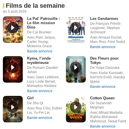
Films de la semaine
du 5 août 2026
La Pat' Patrouille :
Les Gendarmes
Le film mission
De François Prévôt-
Dino
Leygonie, Stephan
De Cal Brunker
Archinard
Avec Rain Janjua,
Avec Arnaud Ducret,
Carter Young,
Marc Riso, Fred Testot
Mckenna Grace
Bande-annonce
Bande-annonce
Kyma, l’onde
Des Fleurs pour
mystérieuse
Tokyo
De Romain Daudet-
De Yuiga Danzuka
Jahan
Avec Kodai Kurosaki,
Avec Jules Lefebvre,
Ken'ichi Endô, Haruka
Lucy Loste Berset,
Igawa
Mamadou Haïdara
Bande-annonce
Bande-annonce
Girl
Cotton Queen
De Shu Qi
De Suzannah
Mirghani
Avec Roy Chiu, Esther
Liu, Yu-Fei Lai
Avec Mihad Murtada,
Rabha Mohamed
Bande-annonce
Mahmoud, Talaat Farid
Bande-annonce