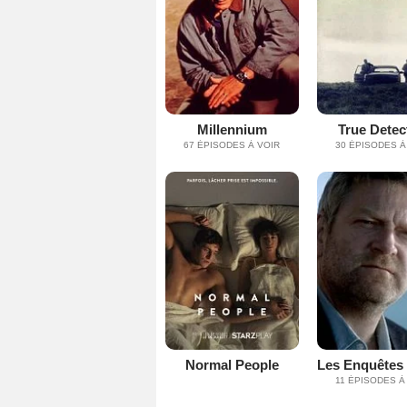
Millennium
True Detec
67 ÉPISODES À VOIR
30 ÉPISODES À
Normal People
11 ÉPISODES À