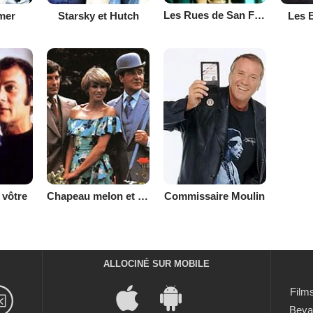
Les Rues de San Francisco
mer
Starsky et Hutch
Les 
 vôtre
Chapeau melon et bottes de cuir (1976)
Commissaire Moulin
ALLOCINÉ SUR MOBILE
Films
Beya