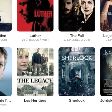
tive
Luther
The Fall
Le j
 VOIR
20 ÉPISODES À VOIR
17 ÉPISODES À VOIR
7 ÉP
Les Enquêtes de l'inspecteur Wallander
Les Héritiers
Sherlock
 VOIR