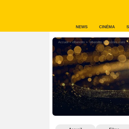
NEWS
CINÉMA
S
Accueil
elbandito
elbandito ses séries vues