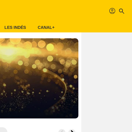
profil
search
LES INDÉS
CANAL+