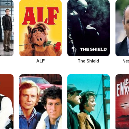
ALF
The Shield
Ne