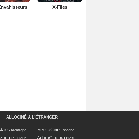
Envahisseurs
X-Files
ALLOCINÉ À L'ÉTRANGER
tarts
SensaCine
Allemagne
Espagne
zperde
AdoroCinema
Turquie
Brésil