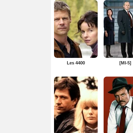
Les 4400
[MI-5]