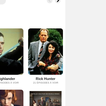
ighlander
Rick Hunter
PISODES À VOIR
21 ÉPISODES À VOIR