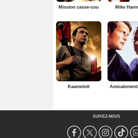
Mission casse-cou
Mike Ham
Kaamelott
Amicalement
SUIVEZ-NOUS