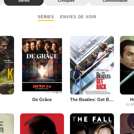
Séries
Critiques
Communauté
SÉRIES
ENVIES DE VOIR
De Grâce
The Beatles: Get Back
H
52 É