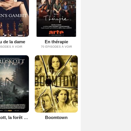
eu de la dame
En thérapie
ISODES À VOIR
70 ÉPISODES À VOIR
Jordskott, la forêt des disparus
Boomtown