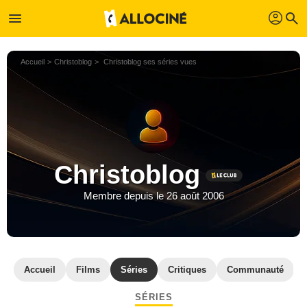
profil
menu
search
Accueil
Christoblog
Christoblog ses séries vues
Christoblog
Membre depuis le 26 août 2006
Accueil
Films
Séries
Critiques
Communauté
SÉRIES