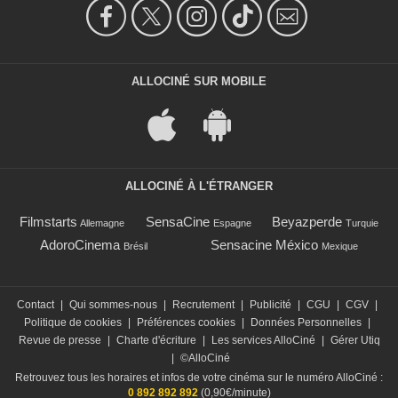
ALLOCINÉ SUR MOBILE
ALLOCINÉ À L'ÉTRANGER
Filmstarts
SensaCine
Beyazperde
Allemagne
Espagne
Turquie
AdoroCinema
Sensacine México
Brésil
Mexique
Contact
|
Qui sommes-nous
|
Recrutement
|
Publicité
|
CGU
|
CGV
|
Politique de cookies
|
Préférences cookies
|
Données Personnelles
|
Revue de presse
|
Charte d'écriture
|
Les services AlloCiné
|
Gérer Utiq
|
©AlloCiné
Retrouvez tous les horaires et infos de votre cinéma sur le numéro AlloCiné :
0 892 892 892
(0,90€/minute)