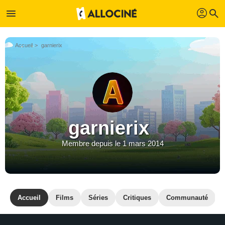
profil
menu
search
Accueil
garnierix
garnierix
Membre depuis le 1 mars 2014
Accueil
Films
Séries
Critiques
Communauté