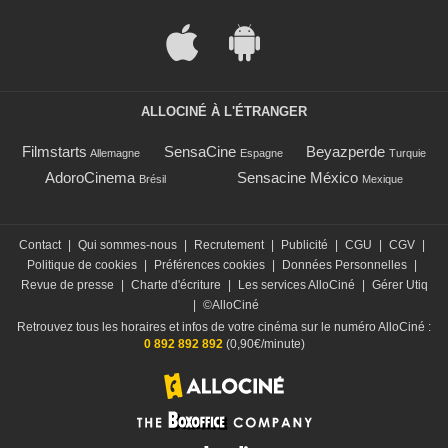
ALLOCINÉ À L'ÉTRANGER
Filmstarts
SensaCine
Beyazperde
Allemagne
Espagne
Turquie
AdoroCinema
Sensacine México
Brésil
Mexique
Contact
|
Qui sommes-nous
|
Recrutement
|
Publicité
|
CGU
|
CGV
|
Politique de cookies
|
Préférences cookies
|
Données Personnelles
|
Revue de presse
|
Charte d'écriture
|
Les services AlloCiné
|
Gérer Utiq
|
©AlloCiné
Retrouvez tous les horaires et infos de votre cinéma sur le numéro AlloCiné :
0 892 892 892
(0,90€/minute)