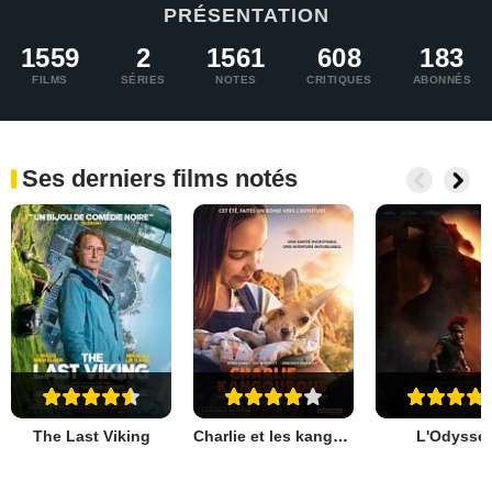
PRÉSENTATION
1559
2
1561
608
183
FILMS
SÉRIES
NOTES
CRITIQUES
ABONNÉS
Ses derniers films notés
The Last Viking
Charlie et les kangourous
L'Odyssé