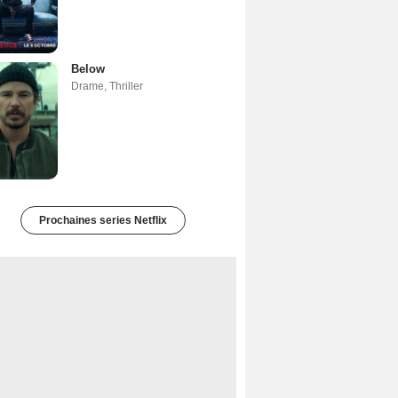
Below
Drame
,
Thriller
Prochaines series Netflix