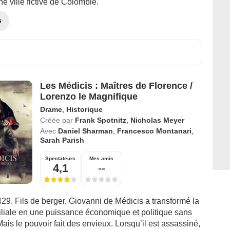
 ville fictive de Colombie.
G
Les Médicis : Maîtres de Florence /
Lorenzo le Magnifique
Drame
,
Historique
Créée par
Frank Spotnitz
,
Nicholas Meyer
Avec
Daniel Sharman
,
Francesco Montanari
,
Sarah Parish
Spectateurs
Mes amis
4,1
--
29. Fils de berger, Giovanni de Médicis a transformé la
liale en une puissance économique et politique sans
ais le pouvoir fait des envieux. Lorsqu’il est assassiné,