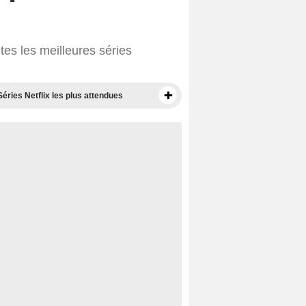
tes les meilleures séries
Séries Netflix les plus attendues
Films disponibles sur Netflix
Meilleurs films sur Netflix
Documentaires à voir sur Netflix
Films Netflix les plus attendus
Films Netflix