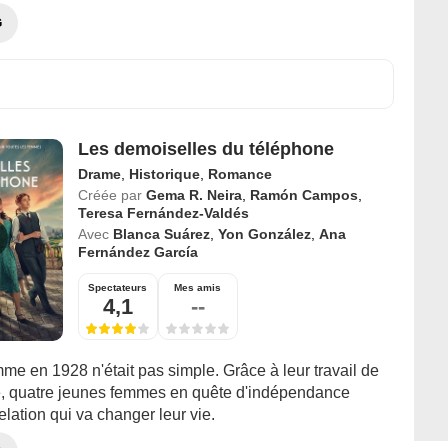
G
Les demoiselles du téléphone
Drame
,
Historique
,
Romance
Créée par
Gema R. Neira
,
Ramón Campos
,
Teresa Fernández-Valdés
Avec
Blanca Suárez
,
Yon González
,
Ana
Fernández García
Spectateurs
Mes amis
4,1
--
me en 1928 n'était pas simple. Grâce à leur travail de
e, quatre jeunes femmes en quête d'indépendance
elation qui va changer leur vie.