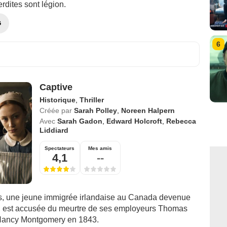
erdites sont légion.
G
6
Captive
Historique
,
Thriller
Créée par
Sarah Polley
,
Noreen Halpern
Avec
Sarah Gadon
,
Edward Holcroft
,
Rebecca
Liddiard
Spectateurs
Mes amis
4,1
--
, une jeune immigrée irlandaise au Canada devenue
 est accusée du meurtre de ses employeurs Thomas
Nancy Montgomery en 1843.