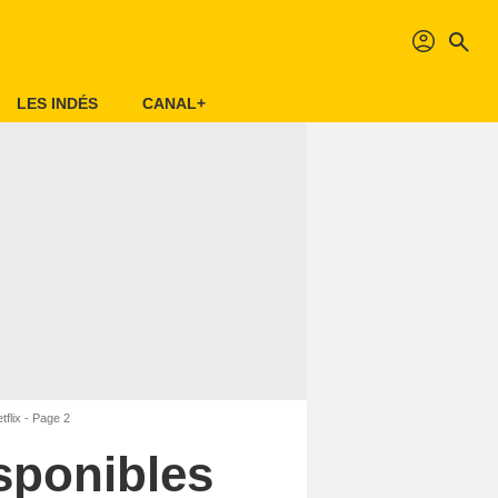
profil
search
LES INDÉS
CANAL+
tflix - Page 2
isponibles