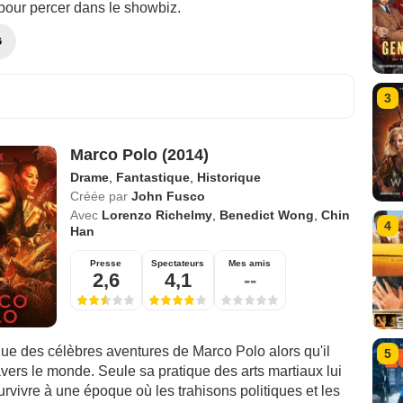
 pour percer dans le showbiz.
G
3
Marco Polo (2014)
Drame
,
Fantastique
,
Historique
Créée par
John Fusco
Avec
Lorenzo Richelmy
,
Benedict Wong
,
Chin
4
Han
Presse
Spectateurs
Mes amis
2,6
4,1
--
ue des célèbres aventures de Marco Polo alors qu'il
5
vers le monde. Seule sa pratique des arts martiaux lui
rvivre à une époque où les trahisons politiques et les