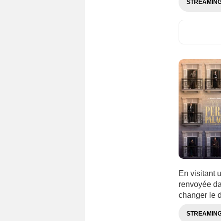
STREAMIN
En visitant 
renvoyée da
changer le 
STREAMIN