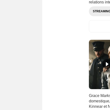
relations int
STREAMIN
Grace Marks
domestique,
Kinnear et 