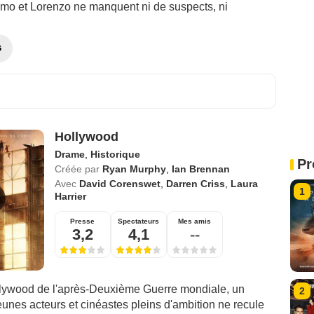
simo et Lorenzo ne manquent ni de suspects, ni
G
Hollywood
Drame
,
Historique
Pr
Créée par
Ryan Murphy
,
Ian Brennan
Avec
David Corenswet
,
Darren Criss
,
Laura
1
Harrier
Presse
Spectateurs
Mes amis
3,2
4,1
--
lywood de l'après-Deuxième Guerre mondiale, un
2
unes acteurs et cinéastes pleins d'ambition ne recule