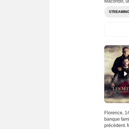
Macondo, une
STREAMIN
Florence, 14
banque fami
précédent. M