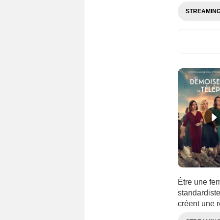
STREAMIN
Être une fem
standardist
créent une r