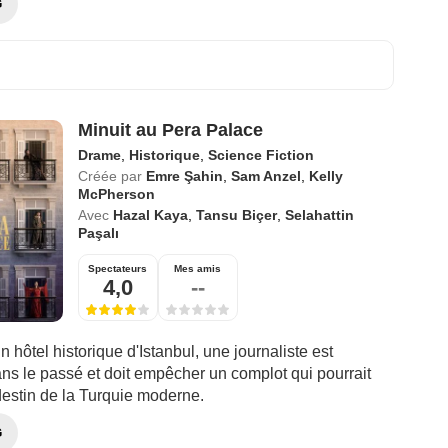
G
Minuit au Pera Palace
Drame
,
Historique
,
Science Fiction
Créée par
Emre Şahin
,
Sam Anzel
,
Kelly
McPherson
Avec
Hazal Kaya
,
Tansu Biçer
,
Selahattin
Paşalı
Spectateurs
Mes amis
4,0
--
un hôtel historique d'Istanbul, une journaliste est
ns le passé et doit empêcher un complot qui pourrait
destin de la Turquie moderne.
G