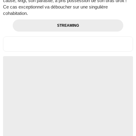
cause, Migi, son parasite, a pris possession de son bras droit !
Ce cas exceptionnel va déboucher sur une singulière
cohabitation.
STREAMING