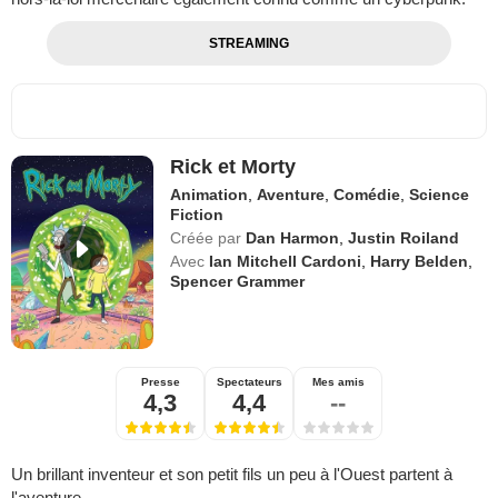
STREAMING
Rick et Morty
Animation
,
Aventure
,
Comédie
,
Science
Fiction
Créée par
Dan Harmon
,
Justin Roiland
Avec
Ian Mitchell Cardoni
,
Harry Belden
,
Spencer Grammer
Presse
Spectateurs
Mes amis
4,3
4,4
--
Un brillant inventeur et son petit fils un peu à l'Ouest partent à
l'aventure...