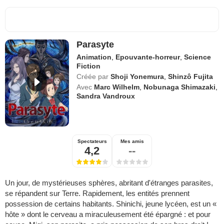
Parasyte
Animation
,
Epouvante-horreur
,
Science
Fiction
Créée par
Shoji Yonemura
,
Shinzô Fujita
Avec
Marc Wilhelm
,
Nobunaga Shimazaki
,
Sandra Vandroux
Spectateurs
Mes amis
4,2
--
Un jour, de mystérieuses sphères, abritant d'étranges parasites,
se répandent sur Terre. Rapidement, les entités prennent
possession de certains habitants. Shinichi, jeune lycéen, est un «
hôte » dont le cerveau a miraculeusement été épargné : et pour