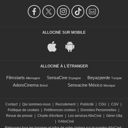
ALLOCINÉ SUR MOBILE
ALLOCINÉ À L'ÉTRANGER
Filmstarts
SensaCine
Beyazperde
Allemagne
Espagne
Turquie
AdoroCinema
Sensacine México
Brésil
Mexique
Contact
|
Qui sommes-nous
|
Recrutement
|
Publicité
|
CGU
|
CGV
|
Politique de cookies
|
Préférences cookies
|
Données Personnelles
|
Revue de presse
|
Charte d'écriture
|
Les services AlloCiné
|
Gérer Utiq
|
©AlloCiné
Retrouvez tous les horaires et infos de votre cinéma sur le numéro AlloCiné :