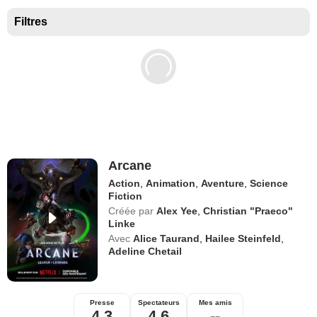
Films disponibles sur Netflix
Filtres
Meilleurs films sur Netflix
Documentaires à voir sur Netflix
Films Netflix les plus attendus
Films Netflix
Arcane
Action
,
Animation
,
Aventure
,
Science
Fiction
Créée par
Alex Yee
,
Christian "Praeco"
Linke
Avec
Alice Taurand
,
Hailee Steinfeld
,
Adeline Chetail
Presse
Spectateurs
Mes amis
4,3
4,6
--