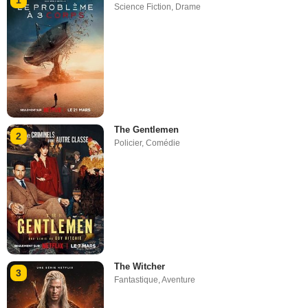
1
Science Fiction
,
Drame
The Gentlemen
2
Policier
,
Comédie
The Witcher
3
Fantastique
,
Aventure