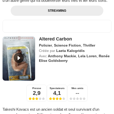
d'un autre genre qui va bouleverser leurs vies et lier leurs sorts.
STREAMING
Altered Carbon
Policier
,
Science Fiction
,
Thriller
Créée par
Laeta Kalogridis
Avec
Anthony Mackie
,
Lela Loren
,
Renée
Elise Goldsberry
Presse
Spectateurs
Mes amis
2,9
4,1
--
Takeshi Kovacs est un ancien soldat et seul survivant d’un