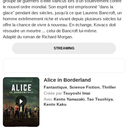
groupe de guerriers d'élite vaincus lors d’un soulèvement contre
le nouvel ordre mondial. Son esprit est emprisonné "dans la
glace" pendant des siècles, jusqu’à ce que Laurens Bancroft, un
homme extrêmement riche et vivant depuis plusieurs siècles lui
offre la chance de vivre à nouveau. En échange, Kovacs doit
résoudre un meurtre ... celui de Bancroft lui-même.
Adapté du roman de Richard Morgan.
STREAMING
Alice in Borderland
Fantastique
,
Science Fiction
,
Thriller
Créée par
Tsuyoshi Imai
Avec
Kento Yamazaki
,
Tao Tsuchiya
,
Kento Kaku