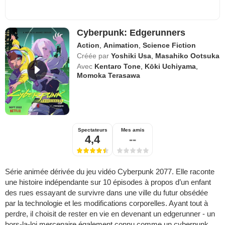
Cyberpunk: Edgerunners
Action
,
Animation
,
Science Fiction
Créée par
Yoshiki Usa
,
Masahiko Ootsuka
Avec
Kentaro Tone
,
Kōki Uchiyama
,
Momoka Terasawa
Spectateurs
Mes amis
4,4
--
Série animée dérivée du jeu vidéo Cyberpunk 2077. Elle raconte
une histoire indépendante sur 10 épisodes à propos d’un enfant
des rues essayant de survivre dans une ville du futur obsédée
par la technologie et les modifications corporelles. Ayant tout à
perdre, il choisit de rester en vie en devenant un edgerunner - un
hors-la-loi mercenaire également connu comme un cyberpunk.