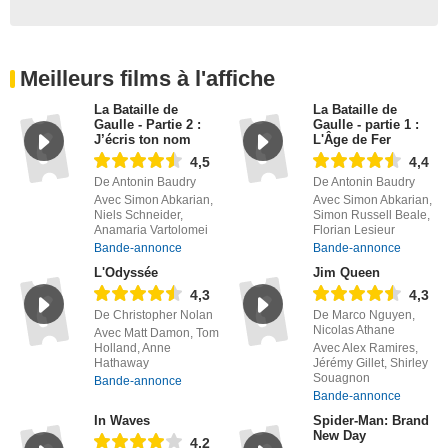
Meilleurs films à l'affiche
La Bataille de
La Bataille de
Gaulle - Partie 2 :
Gaulle - partie 1 :
J’écris ton nom
L'Âge de Fer
4,5
4,4
De Antonin Baudry
De Antonin Baudry
Avec Simon Abkarian,
Avec Simon Abkarian,
Niels Schneider,
Simon Russell Beale,
Anamaria Vartolomei
Florian Lesieur
Bande-annonce
Bande-annonce
L'Odyssée
Jim Queen
4,3
4,3
De Christopher Nolan
De Marco Nguyen,
Nicolas Athane
Avec Matt Damon, Tom
Holland, Anne
Avec Alex Ramires,
Hathaway
Jérémy Gillet, Shirley
Souagnon
Bande-annonce
Bande-annonce
In Waves
Spider-Man: Brand
New Day
4,2