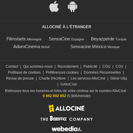
ALLOCINÉ À L'ÉTRANGER
Filmstarts
SensaCine
Beyazperde
Allemagne
Espagne
Turquie
AdoroCinema
Sensacine México
Brésil
Mexique
Contact
|
Qui sommes-nous
|
Recrutement
|
Publicité
|
CGU
|
CGV
|
Politique de cookies
|
Préférences cookies
|
Données Personnelles
|
Revue de presse
|
Charte d'écriture
|
Les services AlloCiné
|
Gérer Utiq
|
©AlloCiné
Retrouvez tous les horaires et infos de votre cinéma sur le numéro AlloCiné :
0 892 892 892
(0,90€/minute)