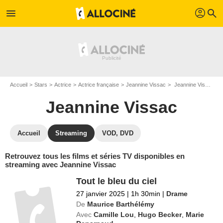
profil
menu
search
Accueil
Stars
Actrice
Actrice française
Jeannine Vissac
Jeannine Vissac : Films et séries online
Jeannine Vissac
Accueil
Streaming
VOD, DVD
Retrouvez tous les films et séries TV disponibles en
streaming avec Jeannine Vissac
Tout le bleu du ciel
27 janvier 2025
|
1h 30min
|
Drame
De
Maurice Barthélémy
Avec
Camille Lou
,
Hugo Becker
,
Marie