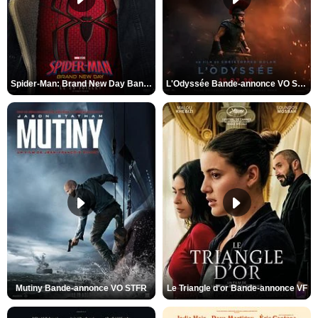
Spider-Man: Brand New Day Bande-annonce VO STFR
L'Odyssée Bande-annonce VO STFR
Mutiny Bande-annonce VO STFR
Le Triangle d'or Bande-annonce VF