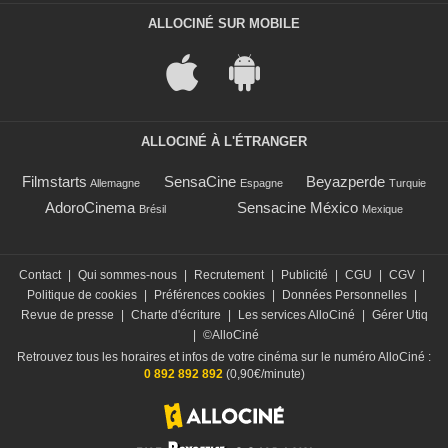
ALLOCINÉ SUR MOBILE
ALLOCINÉ À L'ÉTRANGER
Filmstarts
SensaCine
Beyazperde
Allemagne
Espagne
Turquie
AdoroCinema
Sensacine México
Brésil
Mexique
Contact
|
Qui sommes-nous
|
Recrutement
|
Publicité
|
CGU
|
CGV
|
Politique de cookies
|
Préférences cookies
|
Données Personnelles
|
Revue de presse
|
Charte d'écriture
|
Les services AlloCiné
|
Gérer Utiq
|
©AlloCiné
Retrouvez tous les horaires et infos de votre cinéma sur le numéro AlloCiné :
0 892 892 892
(0,90€/minute)