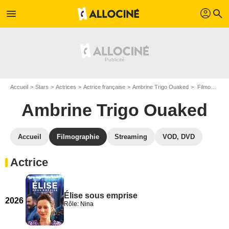
profil
menu
search
Accueil
Stars
Actrices
Actrice française
Ambrine Trigo Ouaked
Filmographie Ambrine Trigo Ouaked
Ambrine Trigo Ouaked
Accueil
Filmographie
Streaming
VOD, DVD
Actrice
Élise sous emprise
2026
Rôle: Nina