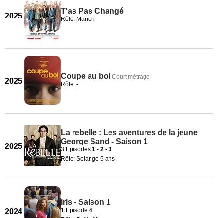
T'as Pas Changé
2025
Rôle: Manon
Coupe au bol
Court métrage
2025
Rôle: -
La rebelle : Les aventures de la jeune
George Sand - Saison 1
2025
3 Episodes
1
-
2
-
3
Rôle: Solange 5 ans
Iris - Saison 1
1 Episode
4
2024