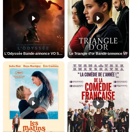
L'Odyssée Bande-annonce VO STFR
Le Triangle d'or Bande-annonce VF