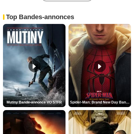
Top Bandes-annonces
Mutiny Bande-annonce VO STFR
Spider-Man: Brand New Day Bande-annonce VO STFR