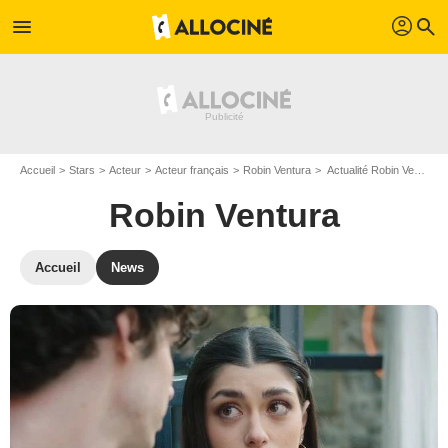
profil
menu
search
Accueil
Stars
Acteur
Acteur français
Robin Ventura
Actualité Robin Ventura
Robin Ventura
Accueil
News