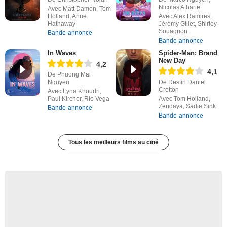
Nicolas Athane
Avec Matt Damon, Tom
Holland, Anne
Avec Alex Ramires,
Hathaway
Jérémy Gillet, Shirley
Souagnon
Bande-annonce
Bande-annonce
In Waves
Spider-Man: Brand
New Day
4,2
4,1
De Phuong Mai
Nguyen
De Destin Daniel
Cretton
Avec Lyna Khoudri,
Paul Kircher, Rio Vega
Avec Tom Holland,
Zendaya, Sadie Sink
Bande-annonce
Bande-annonce
Tous les meilleurs films au ciné