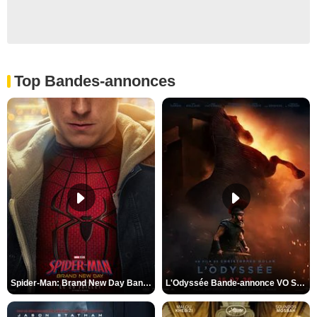
Top Bandes-annonces
Spider-Man: Brand New Day Bande-annonce VO STFR
L'Odyssée Bande-annonce VO STFR