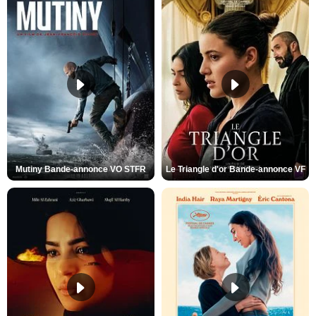
Mutiny Bande-annonce VO STFR
Le Triangle d'or Bande-annonce VF