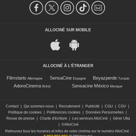
ALLOCINÉ SUR MOBILE
ALLOCINÉ À L'ÉTRANGER
Filmstarts
SensaCine
Beyazperde
Allemagne
Espagne
Turquie
AdoroCinema
Sensacine México
Brésil
Mexique
Contact
|
Qui sommes-nous
|
Recrutement
|
Publicité
|
CGU
|
CGV
|
Politique de cookies
|
Préférences cookies
|
Données Personnelles
|
Revue de presse
|
Charte d'écriture
|
Les services AlloCiné
|
Gérer Utiq
|
©AlloCiné
Retrouvez tous les horaires et infos de votre cinéma sur le numéro AlloCiné :