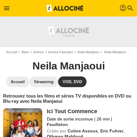
profil
menu
search
Accueil
Stars
Actrice
Actrice française
Neila Manjaoui
Neila Manjaoui : ses Blu-Ray, DVD, VOD, SVOD
Neila Manjaoui
Accueil
Streaming
VOD, DVD
Retrouvez tous les films et séries TV disponibles en DVD ou
Blu-ray avec Neila Manjaoui
Ici Tout Commence
Date de sortie inconnue
|
26 min
|
Feuilleton
Créée par
Coline Assous
,
Eric Fuhrer
,
Othman Mahfoud