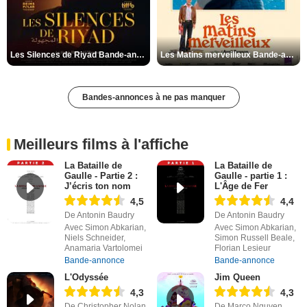
Les Silences de Riyad Bande-annonce VO STFR
Les Matins merveilleux Bande-annonce VF
Bandes-annonces à ne pas manquer
Meilleurs films à l'affiche
La Bataille de
La Bataille de
Gaulle - Partie 2 :
Gaulle - partie 1 :
J’écris ton nom
L'Âge de Fer
4,5
4,4
De Antonin Baudry
De Antonin Baudry
Avec Simon Abkarian,
Avec Simon Abkarian,
Niels Schneider,
Simon Russell Beale,
Anamaria Vartolomei
Florian Lesieur
Bande-annonce
Bande-annonce
L'Odyssée
Jim Queen
4,3
4,3
De Christopher Nolan
De Marco Nguyen,