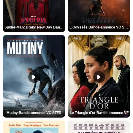
Spider-Man: Brand New Day Bande-annonce VO STFR
L'Odyssée Bande-annonce VO STFR
Mutiny Bande-annonce VO STFR
Le Triangle d'or Bande-annonce VF