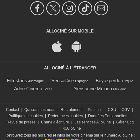
ALLOCINÉ SUR MOBILE
ALLOCINÉ À L'ÉTRANGER
Filmstarts
SensaCine
Beyazperde
Allemagne
Espagne
Turquie
AdoroCinema
Sensacine México
Brésil
Mexique
Contact
|
Qui sommes-nous
|
Recrutement
|
Publicité
|
CGU
|
CGV
|
Politique de cookies
|
Préférences cookies
|
Données Personnelles
|
Revue de presse
|
Charte d'écriture
|
Les services AlloCiné
|
Gérer Utiq
|
©AlloCiné
Retrouvez tous les horaires et infos de votre cinéma sur le numéro AlloCiné :