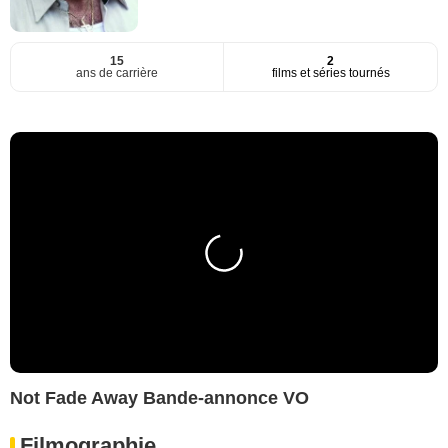
15
2
ans de carrière
films et séries tournés
Not Fade Away Bande-annonce VO
Filmographie