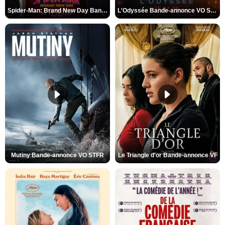
Spider-Man: Brand New Day Bande-annonce VO STFR
L'Odyssée Bande-annonce VO STFR
Mutiny Bande-annonce VO STFR
Le Triangle d'or Bande-annonce VF