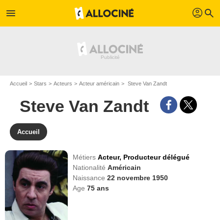
profil
menu
search
Accueil
Stars
Acteurs
Acteur américain
Steve Van Zandt
Steve Van Zandt
Accueil
Métiers
Acteur,
Producteur délégué
Nationalité
Américain
Naissance
22 novembre 1950
Age
75
ans