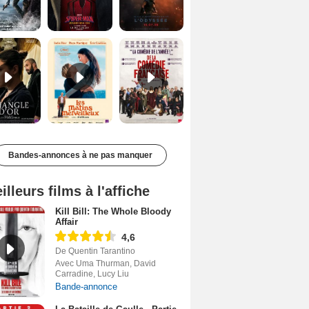
Le Triangle d'or Bande-annonce VF
Les Matins merveilleux Bande-annonce VF
De la Comédie-Française Teaser VF
Bandes-annonces à ne pas manquer
illeurs films à l'affiche
Kill Bill: The Whole Bloody
Affair
4,6
De Quentin Tarantino
Avec Uma Thurman, David
Carradine, Lucy Liu
Bande-annonce