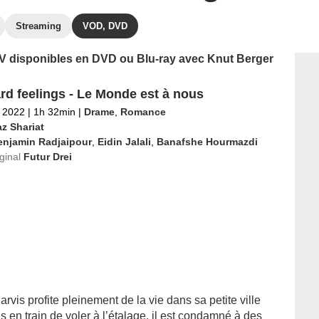
Streaming
VOD, DVD
 TV disponibles en DVD ou Blu-ray avec Knut Berger
rd feelings - Le Monde est à nous
 2022
|
1h 32min
|
Drame
,
Romance
z Shariat
enjamin Radjaipour
,
Eidin Jalali
,
Banafshe Hourmazdi
iginal
Futur Drei
rvis profite pleinement de la vie dans sa petite ville
 en train de voler à l’étalage, il est condamné à des