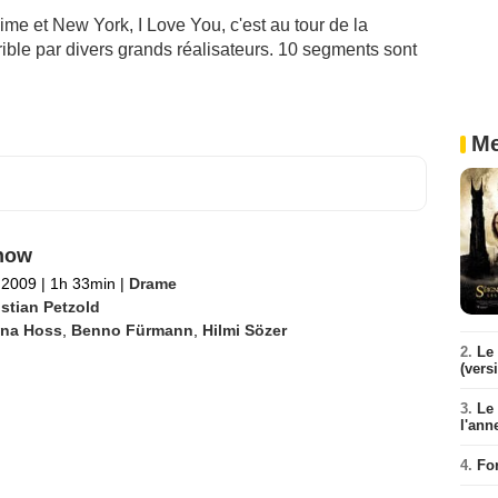
aime et New York, I Love You, c'est au tour de la
rible par divers grands réalisateurs. 10 segments sont
Me
how
l 2009
|
1h 33min
|
Drame
istian Petzold
ina Hoss
,
Benno Fürmann
,
Hilmi Sözer
2.
Le 
(vers
3.
Le
l'ann
4.
Fo