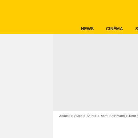
NEWS
CINÉMA
S
Accueil
Stars
Acteur
Acteur allemand
Knut 