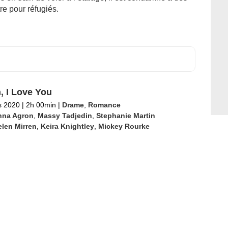
re pour réfugiés.
n, I Love You
s 2020
|
2h 00min
|
Drame
,
Romance
nna Agron
,
Massy Tadjedin
,
Stephanie Martin
len Mirren
,
Keira Knightley
,
Mickey Rourke