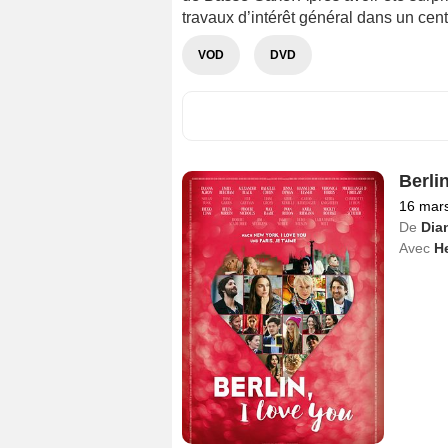
travaux d’intérêt général dans un cent
VOD
DVD
Berli
16 mar
De
Dia
Avec
He