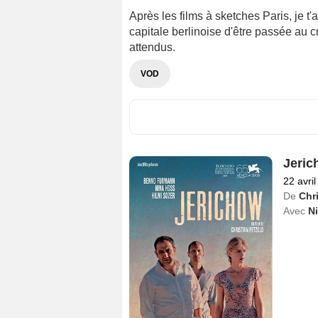
Après les films à sketches Paris, je t'
capitale berlinoise d'être passée au c
attendus.
VOD
Jeric
22 avri
De
Chr
Avec
N