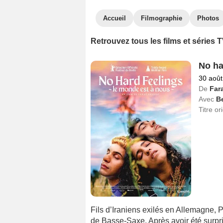
Accueil
Filmographie
Photos
Retrouvez tous les films et séries
No ha
30 août
De
Fara
Avec
B
Titre or
Fils d’Iraniens exilés en Allemagne, Pa
de Basse-Saxe. Après avoir été surpris