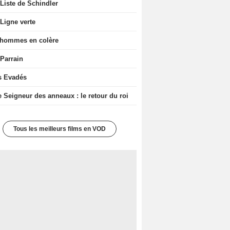
Liste de Schindler
Ligne verte
 hommes en colère
 Parrain
s Evadés
e Seigneur des anneaux : le retour du roi
Tous les meilleurs films en VOD