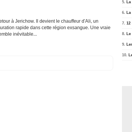
5.
La 
6.
La 
ur à Jerichow. Il devient le chauffeur d'Ali, un
7.
12
uration rapide dans cette région exsangue. Une vraie
mble inévitable...
8.
Le
9.
Le
10.
L