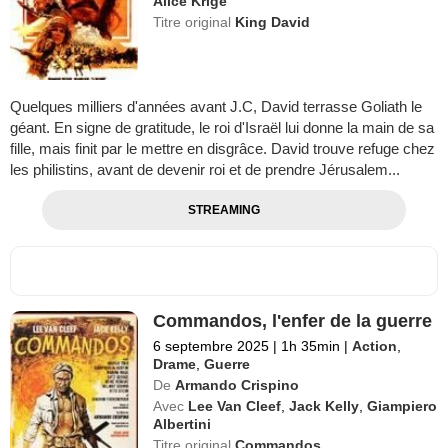
Alice Krige
Titre original
King David
Quelques milliers d'années avant J.C, David terrasse Goliath le
géant. En signe de gratitude, le roi d'Israël lui donne la main de sa
fille, mais finit par le mettre en disgrâce. David trouve refuge chez
les philistins, avant de devenir roi et de prendre Jérusalem...
STREAMING
Commandos, l'enfer de la guerre
6 septembre 2025
|
1h 35min
|
Action
,
Drame
,
Guerre
De
Armando Crispino
Avec
Lee Van Cleef
,
Jack Kelly
,
Giampiero
Albertini
Titre original
Commandos