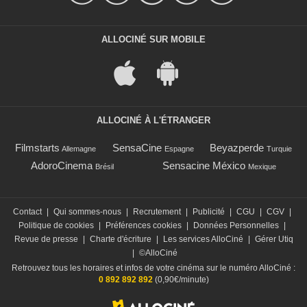
ALLOCINÉ SUR MOBILE
ALLOCINÉ À L'ÉTRANGER
Filmstarts
SensaCine
Beyazperde
Allemagne
Espagne
Turquie
AdoroCinema
Sensacine México
Brésil
Mexique
Contact
|
Qui sommes-nous
|
Recrutement
|
Publicité
|
CGU
|
CGV
|
Politique de cookies
|
Préférences cookies
|
Données Personnelles
|
Revue de presse
|
Charte d'écriture
|
Les services AlloCiné
|
Gérer Utiq
|
©AlloCiné
Retrouvez tous les horaires et infos de votre cinéma sur le numéro AlloCiné :
0 892 892 892
(0,90€/minute)