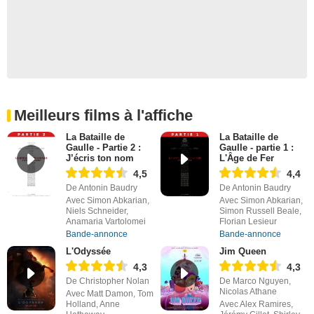
Meilleurs films à l'affiche
La Bataille de
La Bataille de
Gaulle - Partie 2 :
Gaulle - partie 1 :
J’écris ton nom
L'Âge de Fer
4,5
4,4
De Antonin Baudry
De Antonin Baudry
Avec Simon Abkarian,
Avec Simon Abkarian,
Niels Schneider,
Simon Russell Beale,
Anamaria Vartolomei
Florian Lesieur
Bande-annonce
Bande-annonce
L'Odyssée
Jim Queen
4,3
4,3
De Christopher Nolan
De Marco Nguyen,
Nicolas Athane
Avec Matt Damon, Tom
Holland, Anne
Avec Alex Ramires,