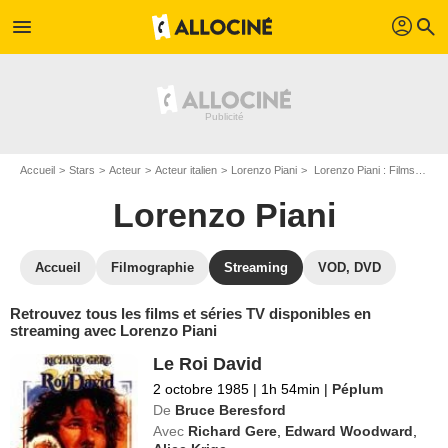
profil
menu
search
Accueil
Stars
Acteur
Acteur italien
Lorenzo Piani
Lorenzo Piani : Films et séries online
Lorenzo Piani
Accueil
Filmographie
Streaming
VOD, DVD
Retrouvez tous les films et séries TV disponibles en
streaming avec Lorenzo Piani
Le Roi David
2 octobre 1985
|
1h 54min
|
Péplum
De
Bruce Beresford
Avec
Richard Gere
,
Edward Woodward
,