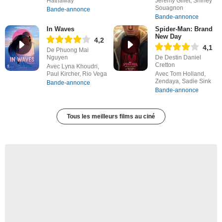
Hathaway
Jérémy Gillet, Shirley
Souagnon
Bande-annonce
Bande-annonce
In Waves
Spider-Man: Brand
New Day
4,2
4,1
De Phuong Mai
Nguyen
De Destin Daniel
Cretton
Avec Lyna Khoudri,
Paul Kircher, Rio Vega
Avec Tom Holland,
Zendaya, Sadie Sink
Bande-annonce
Bande-annonce
Tous les meilleurs films au ciné