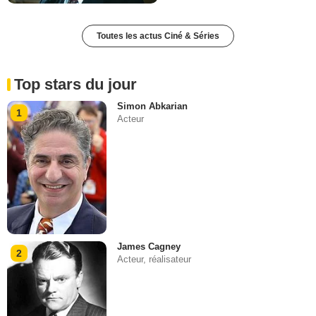
Toutes les actus Ciné & Séries
Top stars du jour
Simon Abkarian
1
Acteur
James Cagney
2
Acteur, réalisateur