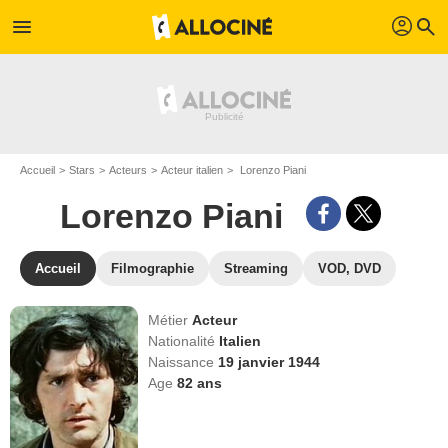
profil
menu
search
Accueil
Stars
Acteurs
Acteur italien
Lorenzo Piani
Lorenzo Piani
Accueil
Filmographie
Streaming
VOD, DVD
Métier
Acteur
Nationalité
Italien
Naissance
19 janvier 1944
Age
82
ans