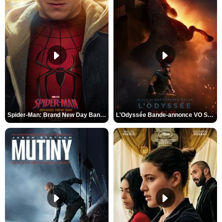
Spider-Man: Brand New Day Bande-annonce VO STFR
L'Odyssée Bande-annonce VO STFR