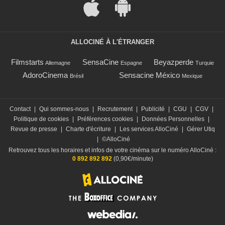
ALLOCINÉ À L'ÉTRANGER
Filmstarts
SensaCine
Beyazperde
Allemagne
Espagne
Turquie
AdoroCinema
Sensacine México
Brésil
Mexique
Contact
|
Qui sommes-nous
|
Recrutement
|
Publicité
|
CGU
|
CGV
|
Politique de cookies
|
Préférences cookies
|
Données Personnelles
|
Revue de presse
|
Charte d'écriture
|
Les services AlloCiné
|
Gérer Utiq
|
©AlloCiné
Retrouvez tous les horaires et infos de votre cinéma sur le numéro AlloCiné :
0 892 892 892
(0,90€/minute)