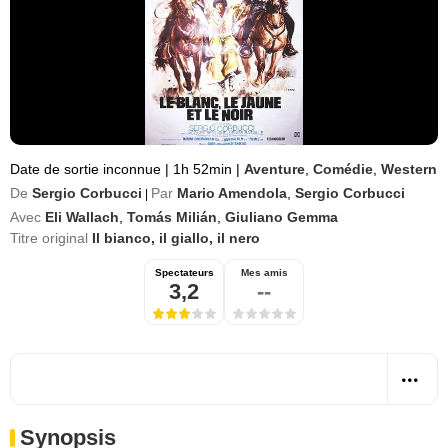
Date de sortie inconnue
|
1h 52min
|
Aventure
,
Comédie
,
Western
De
Sergio Corbucci
Par
Mario Amendola
,
Sergio Corbucci
|
Avec
Eli Wallach
,
Tomás Milián
,
Giuliano Gemma
Titre original
Il bianco, il giallo, il nero
Spectateurs
Mes amis
3,2
--
Synopsis