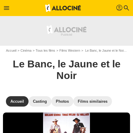
profil
menu
search
Accueil
Cinéma
Tous les films
Films Western
Le Banc, le Jaune et le Noir de Sergio Corbucci
Le Banc, le Jaune et le
Noir
Accueil
Casting
Photos
Films similaires