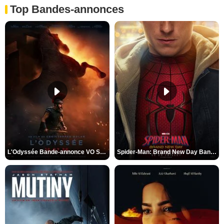
Top Bandes-annonces
L'Odyssée Bande-annonce VO STFR
Spider-Man: Brand New Day Bande-annonce VO STFR