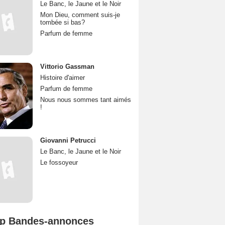
Le Banc, le Jaune et le Noir
Mon Dieu, comment suis-je
tombée si bas?
Parfum de femme
Vittorio Gassman
Histoire d'aimer
Parfum de femme
Nous nous sommes tant aimés
!
Giovanni Petrucci
Le Banc, le Jaune et le Noir
Le fossoyeur
p Bandes-annonces
L'Odyssée Bande-annonce VO STFR
Spider-Man: Brand New Day Bande-annonce VO STFR
Mutiny Bande-annonce VO STFR