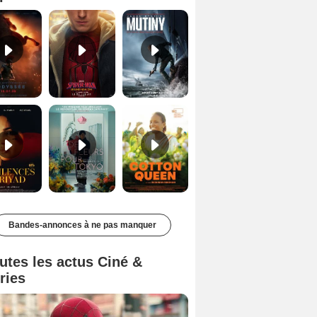
Les Silences de Riyad Bande-annonce VO STFR
Des Fleurs pour Tokyo Bande-annonce VO STFR
Cotton Queen Bande-annonce VO STFR
Bandes-annonces à ne pas manquer
utes les actus Ciné &
ries