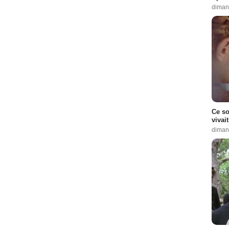
diman
Ce so
vivai
diman