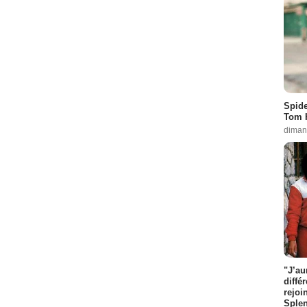
Spide
Tom 
diman
"J’au
diffé
rejoi
Splen