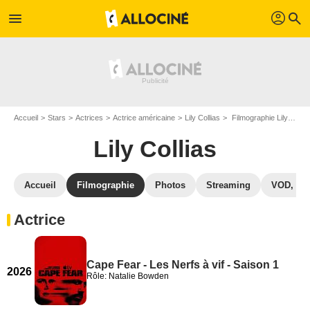
profil
menu
search
Accueil
Stars
Actrices
Actrice américaine
Lily Collias
Filmographie Lily Collias
Lily Collias
Accueil
Filmographie
Photos
Streaming
VOD, DV
Actrice
Cape Fear - Les Nerfs à vif - Saison 1
2026
Rôle: Natalie Bowden