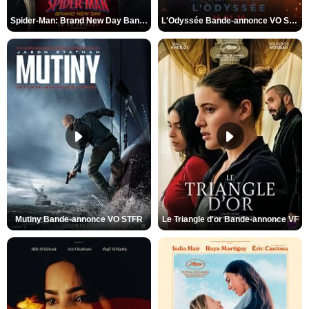
Spider-Man: Brand New Day Bande-annonce VO STFR
L'Odyssée Bande-annonce VO STFR
Mutiny Bande-annonce VO STFR
Le Triangle d'or Bande-annonce VF