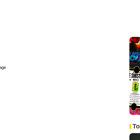
age
To