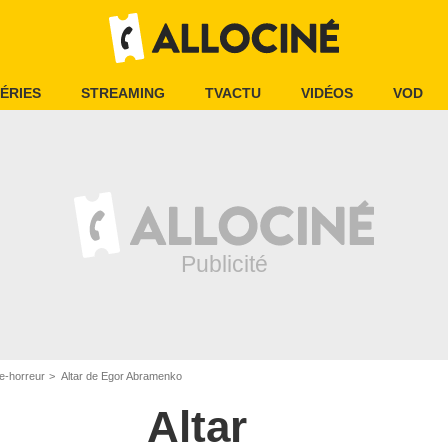
ÉRIES
STREAMING
TVACTU
VIDÉOS
VOD
e-horreur
Altar de Egor Abramenko
Altar