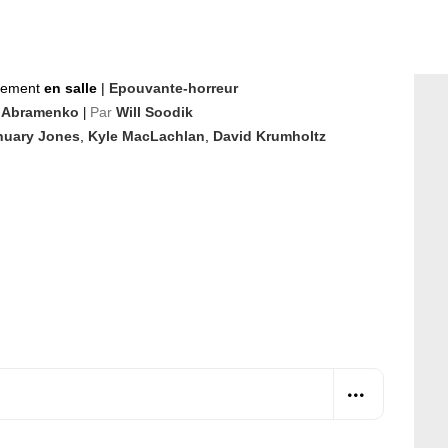
nement
en salle
|
Epouvante-horreur
 Abramenko
Par
Will Soodik
|
nuary Jones
,
Kyle MacLachlan
,
David Krumholtz