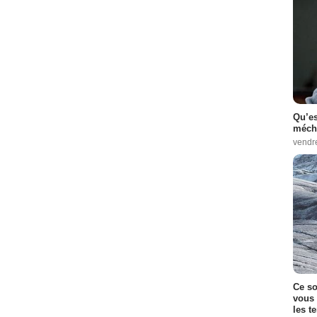
Qu’es
méch
vendr
Ce so
vous 
les t