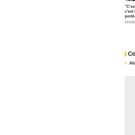
"C’es
c'est 
porté
vendr
Ce
Al