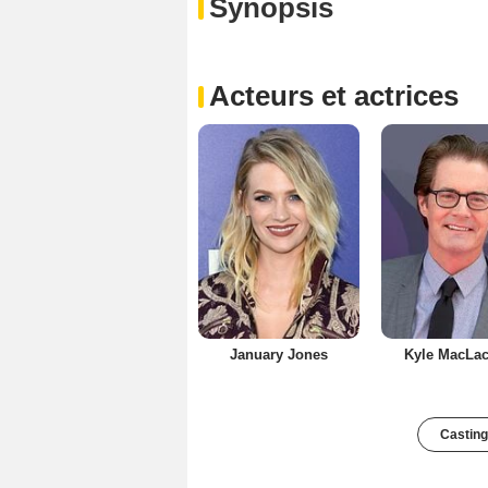
Synopsis
Acteurs et actrices
January Jones
Kyle MacLac
Casting