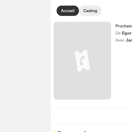
Accueil
Casting
Prochai
De
Egor
Avec
Ja