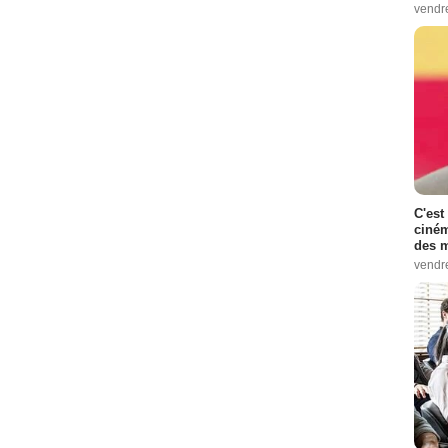
vendr
C'est
ciném
des m
vendr