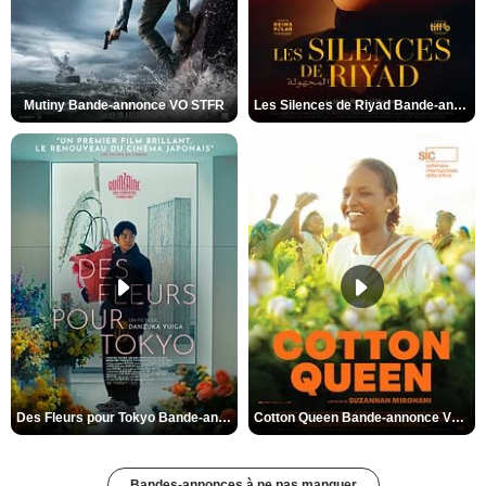
Mutiny Bande-annonce VO STFR
Les Silences de Riyad Bande-annonce VO STFR
Des Fleurs pour Tokyo Bande-annonce VO STFR
Cotton Queen Bande-annonce VO STFR
Bandes-annonces à ne pas manquer