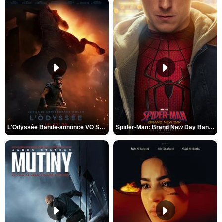
L'Odyssée Bande-annonce VO STFR
Spider-Man: Brand New Day Bande-annonce VO STFR