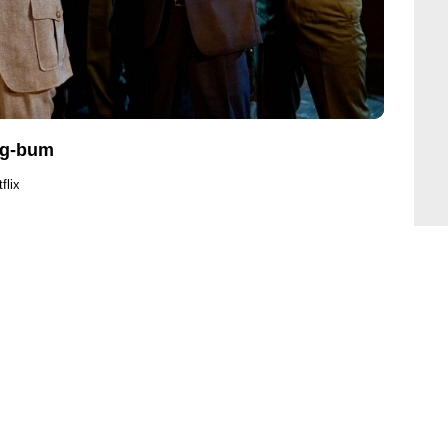
ng-bum
flix