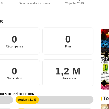
16
Date de sortie inconnue
26 juillet 2019
es
0
0
Récompense
Film
0
1,2 M
Nomination
Entrées ciné
RES DE PRÉDILECTION
To
Action : 31 %