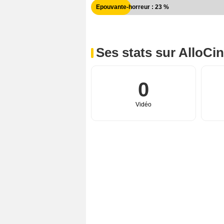
Epouvante-horreur : 23 %
Ses stats sur AlloCi
0
Vidéo