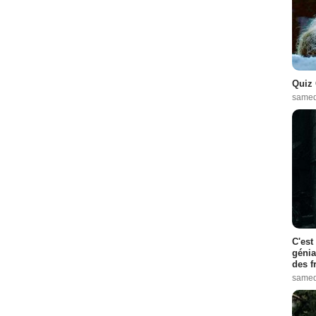
Quiz 
samed
C'est
génia
des f
samed