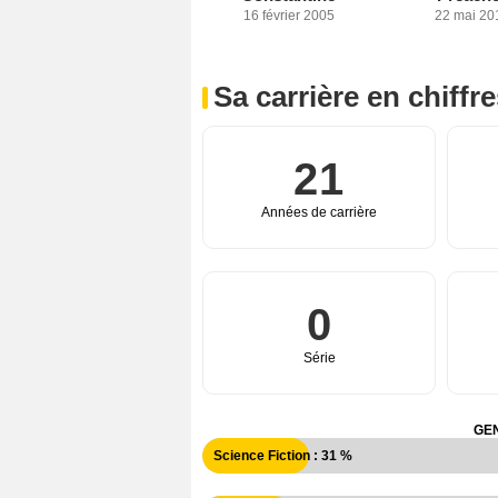
16 février 2005
22 mai 20
Sa carrière en chiffr
21
Années de carrière
0
Série
GEN
Science Fiction : 31 %