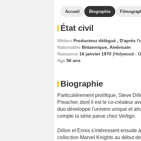
Accueil
Biographie
Filmograp
État civil
Métiers
Producteur délégué
,
D'après l
Nationalités
Britannique,
Américain
Naissance
16 janvier 1970
(Holywood - 
Age
56
ans
Biographie
Particulièrement prolifique, Steve Dil
Preacher, dont il est le co-créateur a
duo développe l'univers unique et ahu
compte la série parue chez Vertigo.
Dillon et Ennis s'intéressent ensuite 
collection Marvel Knights au début de