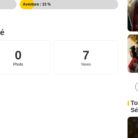
Aventure : 15 %
né
0
7
Photo
News
To
Sé