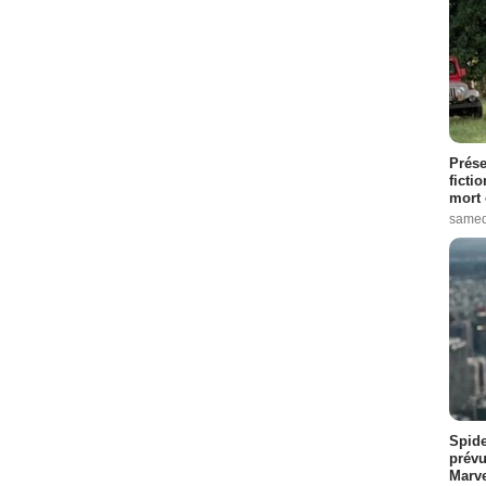
Prése
ficti
mort 
samed
Spide
prévu
Marve