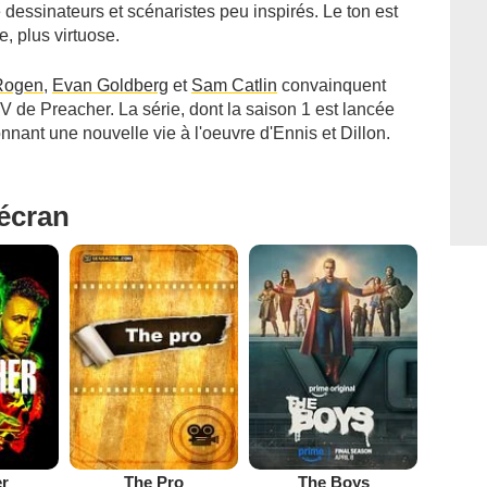
essinateurs et scénaristes peu inspirés. Le ton est
, plus virtuose.
Rogen
,
Evan Goldberg
et
Sam Catlin
convainquent
 de Preacher. La série, dont la saison 1 est lancée
nnant une nouvelle vie à l'oeuvre d'Ennis et Dillon.
'écran
er
The Pro
The Boys