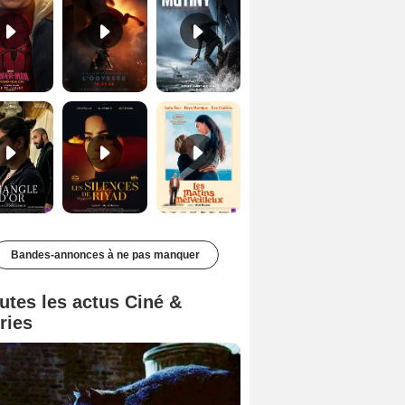
Le Triangle d'or Bande-annonce VF
Les Silences de Riyad Bande-annonce VO STFR
Les Matins merveilleux Bande-annonce VF
Bandes-annonces à ne pas manquer
utes les actus Ciné &
ries