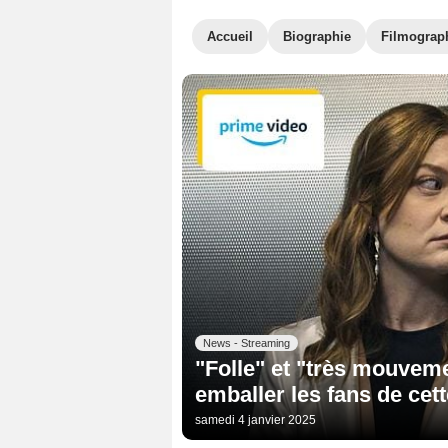
Accueil
Biographie
Filmograp
News - Streaming
"Folle" et "très mouveme
emballer les fans de cet
samedi 4 janvier 2025