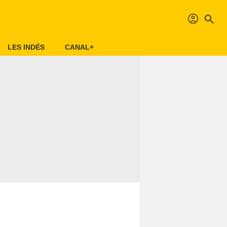
profil
search
LES INDÉS
CANAL+