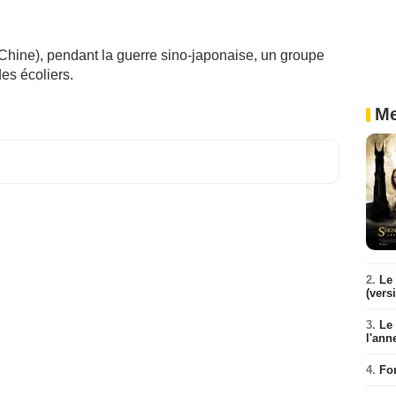
Chine), pendant la guerre sino-japonaise, un groupe
es écoliers.
Me
2.
Le 
(vers
3.
Le
l'ann
4.
Fo