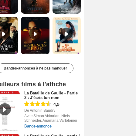
Le Triangle d'or Bande-annonce VF
Les Silences de Riyad Bande-annonce VO STFR
Les Matins merveilleux Bande-annonce VF
Bandes-annonces à ne pas manquer
illeurs films à l'affiche
La Bataille de Gaulle - Partie
2 : J’écris ton nom
4,5
De Antonin Baudry
Avec Simon Abkarian, Niels
Schneider, Anamaria Vartolomei
Bande-annonce