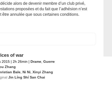
 décide alors de devenir membre d’un club privé,
stations proposées et du fait que l’adhésion n’est
t être annulée que sous certaines conditions.
fices of war
s 2015
|
2h 26min
|
Drame
,
Guerre
ou Zhang
ristian Bale
,
Ni Ni
,
Xinyi Zhang
iginal
Jin Líng Shí San Chai