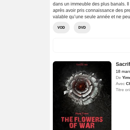
dans un immeuble des plus banals. Il
après avoir pris connaissance des pre
valable qu’une seule année et ne peu
VOD
DVD
Sacri
18 mar
De
Yim
Avec
Ch
Titre or