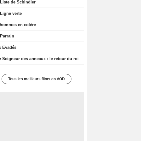
Liste de Schindler
Ligne verte
 hommes en colère
 Parrain
s Evadés
e Seigneur des anneaux : le retour du roi
Tous les meilleurs films en VOD