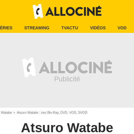
ÉRIES
STREAMING
TVACTU
VIDÉOS
VOD
o Watabe
Atsuro Watabe : ses Blu-Ray, DVD, VOD, SVOD
Atsuro Watabe