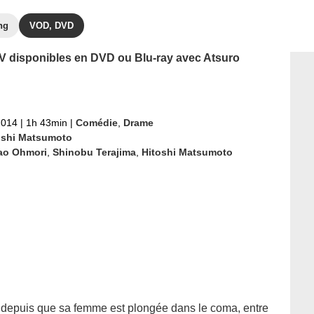
ng
VOD, DVD
 TV disponibles en DVD ou Blu-ray avec Atsuro
2014
|
1h 43min
|
Comédie
,
Drame
oshi Matsumoto
ao Ohmori
,
Shinobu Terajima
,
Hitoshi Matsumoto
 depuis que sa femme est plongée dans le coma, entre